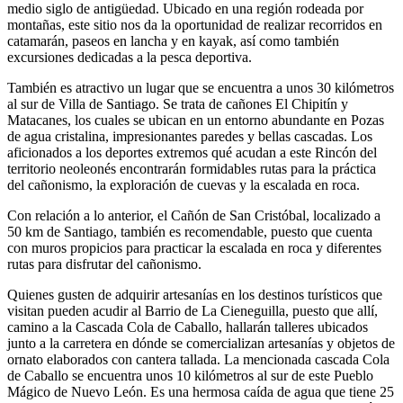
medio siglo de antigüedad. Ubicado en una región rodeada por
montañas, este sitio nos da la oportunidad de realizar recorridos en
catamarán, paseos en lancha y en kayak, así como también
excursiones dedicadas a la pesca deportiva.
También es atractivo un lugar que se encuentra a unos 30 kilómetros
al sur de Villa de Santiago. Se trata de cañones El Chipitín y
Matacanes, los cuales se ubican en un entorno abundante en Pozas
de agua cristalina, impresionantes paredes y bellas cascadas. Los
aficionados a los deportes extremos qué acudan a este Rincón del
territorio neoleonés encontrarán formidables rutas para la práctica
del cañonismo, la exploración de cuevas y la escalada en roca.
Con relación a lo anterior, el Cañón de San Cristóbal, localizado a
50 km de Santiago, también es recomendable, puesto que cuenta
con muros propicios para practicar la escalada en roca y diferentes
rutas para disfrutar del cañonismo.
Quienes gusten de adquirir artesanías en los destinos turísticos que
visitan pueden acudir al Barrio de La Cieneguilla, puesto que allí,
camino a la Cascada Cola de Caballo, hallarán talleres ubicados
junto a la carretera en dónde se comercializan artesanías y objetos de
ornato elaborados con cantera tallada. La mencionada cascada Cola
de Caballo se encuentra unos 10 kilómetros al sur de este Pueblo
Mágico de Nuevo León. Es una hermosa caída de agua que tiene 25