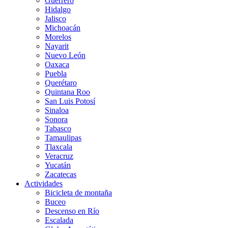
Guerrero
Hidalgo
Jalisco
Michoacán
Morelos
Nayarit
Nuevo León
Oaxaca
Puebla
Querétaro
Quintana Roo
San Luis Potosí
Sinaloa
Sonora
Tabasco
Tamaulipas
Tlaxcala
Veracruz
Yucatán
Zacatecas
Actividades
Bicicleta de montaña
Buceo
Descenso en Río
Escalada