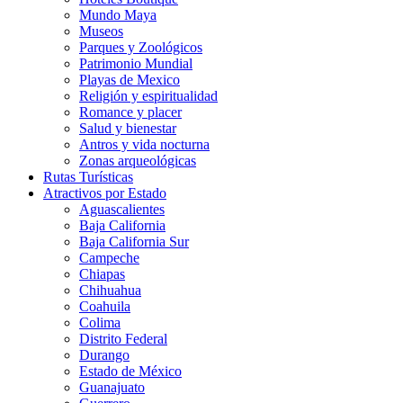
Mundo Maya
Museos
Parques y Zoológicos
Patrimonio Mundial
Playas de Mexico
Religión y espiritualidad
Romance y placer
Salud y bienestar
Antros y vida nocturna
Zonas arqueológicas
Rutas Turísticas
Atractivos por Estado
Aguascalientes
Baja California
Baja California Sur
Campeche
Chiapas
Chihuahua
Coahuila
Colima
Distrito Federal
Durango
Estado de México
Guanajuato