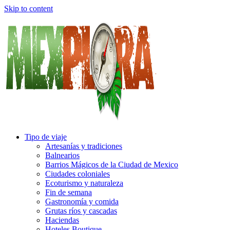
Skip to content
Tipo de viaje
Artesanías y tradiciones
Balnearios
Barrios Mágicos de la Ciudad de Mexico
Ciudades coloniales
Ecoturismo y naturaleza
Fin de semana
Gastronomía y comida
Grutas ríos y cascadas
Haciendas
Hoteles Boutique