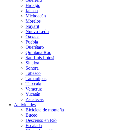
Guerrero
Hidalgo
Jalisco
Michoacán
Morelos
Nayarit
Nuevo León
Oaxaca
Puebla
Querétaro
Quintana Roo
San Luis Potosí
Sinaloa
Sonora
Tabasco
Tamaulipas
Tlaxcala
Veracruz
Yucatán
Zacatecas
Actividades
Bicicleta de montaña
Buceo
Descenso en Río
Escalada