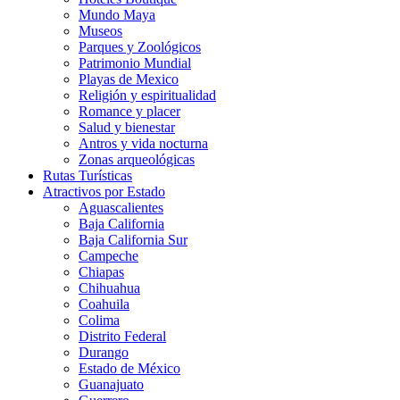
Mundo Maya
Museos
Parques y Zoológicos
Patrimonio Mundial
Playas de Mexico
Religión y espiritualidad
Romance y placer
Salud y bienestar
Antros y vida nocturna
Zonas arqueológicas
Rutas Turísticas
Atractivos por Estado
Aguascalientes
Baja California
Baja California Sur
Campeche
Chiapas
Chihuahua
Coahuila
Colima
Distrito Federal
Durango
Estado de México
Guanajuato