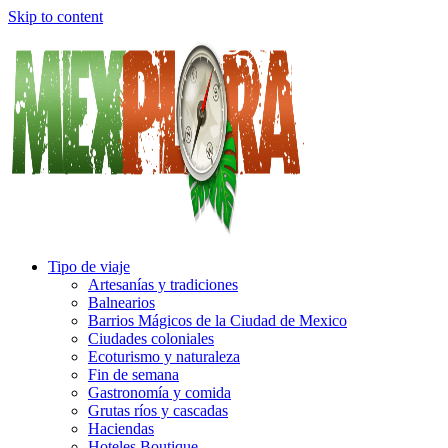
Skip to content
Tipo de viaje
Artesanías y tradiciones
Balnearios
Barrios Mágicos de la Ciudad de Mexico
Ciudades coloniales
Ecoturismo y naturaleza
Fin de semana
Gastronomía y comida
Grutas ríos y cascadas
Haciendas
Hoteles Boutique