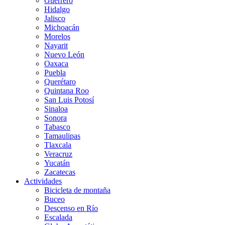
Guerrero
Hidalgo
Jalisco
Michoacán
Morelos
Nayarit
Nuevo León
Oaxaca
Puebla
Querétaro
Quintana Roo
San Luis Potosí
Sinaloa
Sonora
Tabasco
Tamaulipas
Tlaxcala
Veracruz
Yucatán
Zacatecas
Actividades
Bicicleta de montaña
Buceo
Descenso en Río
Escalada