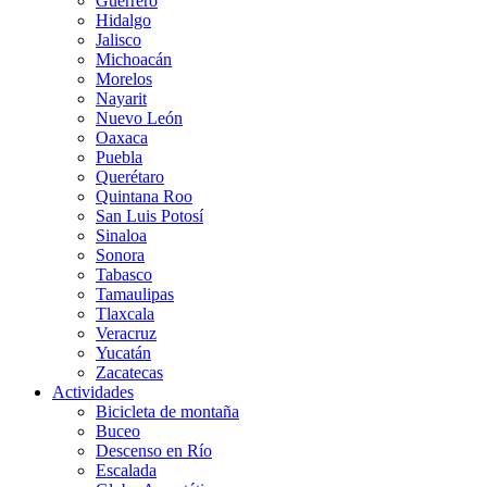
Guerrero
Hidalgo
Jalisco
Michoacán
Morelos
Nayarit
Nuevo León
Oaxaca
Puebla
Querétaro
Quintana Roo
San Luis Potosí
Sinaloa
Sonora
Tabasco
Tamaulipas
Tlaxcala
Veracruz
Yucatán
Zacatecas
Actividades
Bicicleta de montaña
Buceo
Descenso en Río
Escalada