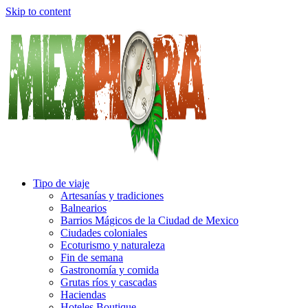
Skip to content
Tipo de viaje
Artesanías y tradiciones
Balnearios
Barrios Mágicos de la Ciudad de Mexico
Ciudades coloniales
Ecoturismo y naturaleza
Fin de semana
Gastronomía y comida
Grutas ríos y cascadas
Haciendas
Hoteles Boutique