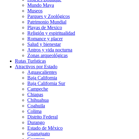
Mundo Maya
Museos
Parques y Zoológicos
Patrimonio Mundial
Playas de Mexico
Religión y espiritualidad
Romance y placer
Salud y bienestar
Antros y vida nocturna
Zonas arqueológicas
Rutas Turísticas
Atractivos por Estado
Aguascalientes
Baja California
Baja California Sur
Campeche
Chiapas
Chihuahua
Coahuila
Colima
Distrito Federal
Durango
Estado de México
Guanajuato