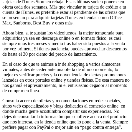
tarjetas de iTunes Store en rebaja. Estas últimas suelen ponerse en
oferta cada dos semanas. Más que vincular tu tarjeta de crédito a tu
cuenta de iTunes, es preferible estar al pendiente de las ofertas que
se presentan para adquirir tarjetas iTunes en tiendas como Office
Max, Sanborns, Best Buy y otras más.
Ahora bien, si te gustan los videojuegos, la mejor temporada para
adquirirlos ya sea en descarga online o en formato físico, es casi
siempre unos tres meses y medio tras haber sido puestos a la venta
por vez primera, Si tienes paciencia, puedes aprovechar descuentos
de hasta el 30 por ciento del precio de lanzamiento.
En el caso de que te animes a ir de shopping a varios almacenes
virtuales, antes de ceder ante una oferta de último momento, lo
mejor es verificar precios y la conveniencia de ciertas promociones
lanzadas en otros portales online y tiendas físicas. De esta manera no
nos ganará el apresuramiento, ni el entusiasmo cegador al momento
de comprar en línea.
Consulta acerca de ofertas y recomendaciones en redes sociales,
sitios web especializados y blogs dedicados al comercio online, en
donde mucha gente acostumbra compartir sus experiencias. No
dejes de consultar la información que se ofrece acerca del producto
que nos interesa, en la tienda online que lo pone a la venta. Siempre
prefiere pagar con PayPal o mejor aún en “pago contra entrega”.