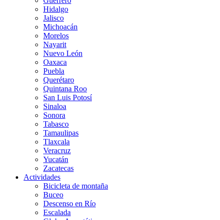
Guerrero
Hidalgo
Jalisco
Michoacán
Morelos
Nayarit
Nuevo León
Oaxaca
Puebla
Querétaro
Quintana Roo
San Luis Potosí
Sinaloa
Sonora
Tabasco
Tamaulipas
Tlaxcala
Veracruz
Yucatán
Zacatecas
Actividades
Bicicleta de montaña
Buceo
Descenso en Río
Escalada