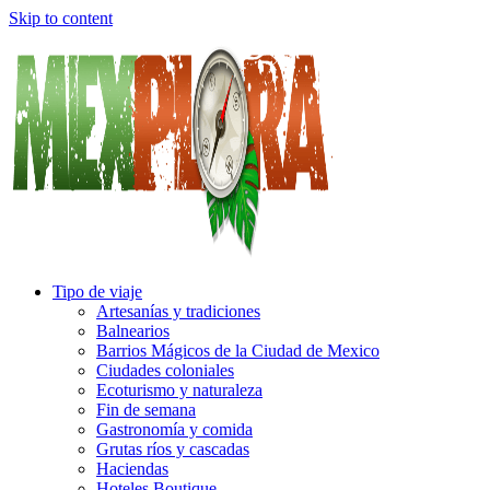
Skip to content
Tipo de viaje
Artesanías y tradiciones
Balnearios
Barrios Mágicos de la Ciudad de Mexico
Ciudades coloniales
Ecoturismo y naturaleza
Fin de semana
Gastronomía y comida
Grutas ríos y cascadas
Haciendas
Hoteles Boutique