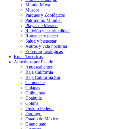
Mundo Maya
Museos
Parques y Zoológicos
Patrimonio Mundial
Playas de Mexico
Religión y espiritualidad
Romance y placer
Salud y bienestar
Antros y vida nocturna
Zonas arqueológicas
Rutas Turísticas
Atractivos por Estado
Aguascalientes
Baja California
Baja California Sur
Campeche
Chiapas
Chihuahua
Coahuila
Colima
Distrito Federal
Durango
Estado de México
Guanajuato