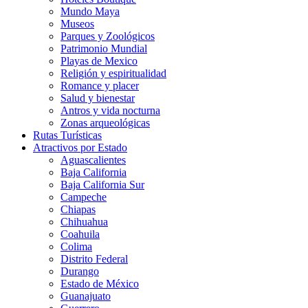
Mundo Maya
Museos
Parques y Zoológicos
Patrimonio Mundial
Playas de Mexico
Religión y espiritualidad
Romance y placer
Salud y bienestar
Antros y vida nocturna
Zonas arqueológicas
Rutas Turísticas
Atractivos por Estado
Aguascalientes
Baja California
Baja California Sur
Campeche
Chiapas
Chihuahua
Coahuila
Colima
Distrito Federal
Durango
Estado de México
Guanajuato