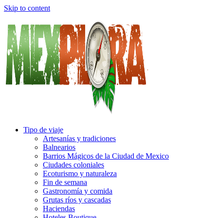
Skip to content
Tipo de viaje
Artesanías y tradiciones
Balnearios
Barrios Mágicos de la Ciudad de Mexico
Ciudades coloniales
Ecoturismo y naturaleza
Fin de semana
Gastronomía y comida
Grutas ríos y cascadas
Haciendas
Hoteles Boutique