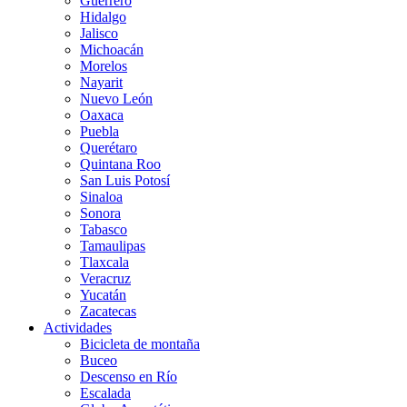
Guerrero
Hidalgo
Jalisco
Michoacán
Morelos
Nayarit
Nuevo León
Oaxaca
Puebla
Querétaro
Quintana Roo
San Luis Potosí
Sinaloa
Sonora
Tabasco
Tamaulipas
Tlaxcala
Veracruz
Yucatán
Zacatecas
Actividades
Bicicleta de montaña
Buceo
Descenso en Río
Escalada