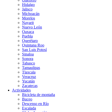
Guerrero
Hidalgo
Jalisco
Michoacán
Morelos
Nayarit
Nuevo León
Oaxaca
Puebla
Querétaro
Quintana Roo
San Luis Potosí
Sinaloa
Sonora
Tabasco
Tamaulipas
Tlaxcala
Veracruz
Yucatán
Zacatecas
Actividades
Bicicleta de montaña
Buceo
Descenso en Río
Escalada