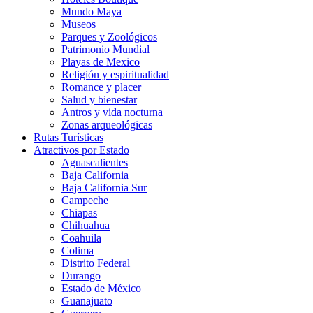
Mundo Maya
Museos
Parques y Zoológicos
Patrimonio Mundial
Playas de Mexico
Religión y espiritualidad
Romance y placer
Salud y bienestar
Antros y vida nocturna
Zonas arqueológicas
Rutas Turísticas
Atractivos por Estado
Aguascalientes
Baja California
Baja California Sur
Campeche
Chiapas
Chihuahua
Coahuila
Colima
Distrito Federal
Durango
Estado de México
Guanajuato