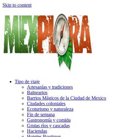
Skip to content
Tipo de viaje
Artesanías y tradiciones
Balnearios
Barrios Mágicos de la Ciudad de Mexico
Ciudades coloniales
Ecoturismo y naturaleza
Fin de semana
Gastronomía y comida
Grutas ríos y cascadas
Haciendas
Hoteles Boutique