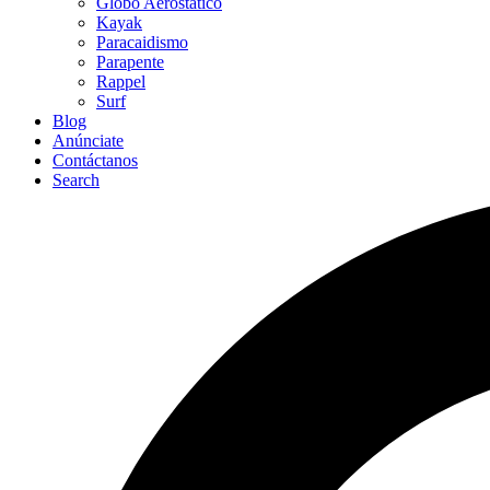
Globo Aerostático
Kayak
Paracaidismo
Parapente
Rappel
Surf
Blog
Anúnciate
Contáctanos
Search