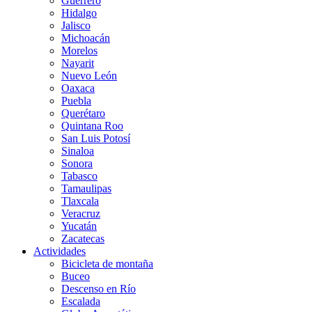
Guerrero
Hidalgo
Jalisco
Michoacán
Morelos
Nayarit
Nuevo León
Oaxaca
Puebla
Querétaro
Quintana Roo
San Luis Potosí
Sinaloa
Sonora
Tabasco
Tamaulipas
Tlaxcala
Veracruz
Yucatán
Zacatecas
Actividades
Bicicleta de montaña
Buceo
Descenso en Río
Escalada