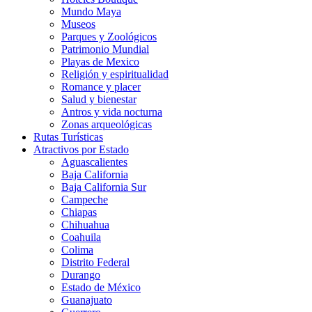
Mundo Maya
Museos
Parques y Zoológicos
Patrimonio Mundial
Playas de Mexico
Religión y espiritualidad
Romance y placer
Salud y bienestar
Antros y vida nocturna
Zonas arqueológicas
Rutas Turísticas
Atractivos por Estado
Aguascalientes
Baja California
Baja California Sur
Campeche
Chiapas
Chihuahua
Coahuila
Colima
Distrito Federal
Durango
Estado de México
Guanajuato