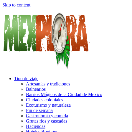
Skip to content
Tipo de viaje
Artesanías y tradiciones
Balnearios
Barrios Mágicos de la Ciudad de Mexico
Ciudades coloniales
Ecoturismo y naturaleza
Fin de semana
Gastronomía y comida
Grutas ríos y cascadas
Haciendas
Hoteles Boutique