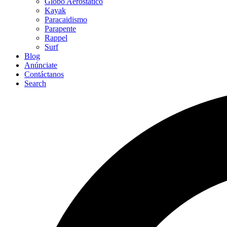
Globo Aerostático
Kayak
Paracaidismo
Parapente
Rappel
Surf
Blog
Anúnciate
Contáctanos
Search