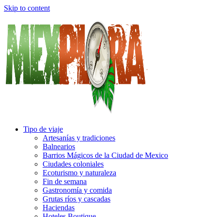
Skip to content
Tipo de viaje
Artesanías y tradiciones
Balnearios
Barrios Mágicos de la Ciudad de Mexico
Ciudades coloniales
Ecoturismo y naturaleza
Fin de semana
Gastronomía y comida
Grutas ríos y cascadas
Haciendas
Hoteles Boutique