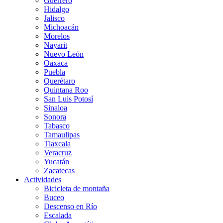
Guerrero
Hidalgo
Jalisco
Michoacán
Morelos
Nayarit
Nuevo León
Oaxaca
Puebla
Querétaro
Quintana Roo
San Luis Potosí
Sinaloa
Sonora
Tabasco
Tamaulipas
Tlaxcala
Veracruz
Yucatán
Zacatecas
Actividades
Bicicleta de montaña
Buceo
Descenso en Río
Escalada