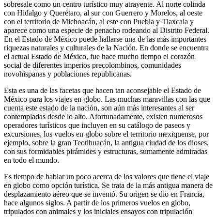
sobresale como un centro turístico muy atrayente. Al norte colinda
con Hidalgo y Querétaro, al sur con Guerrero y Morelos, al oeste
con el territorio de Michoacán, al este con Puebla y Tlaxcala y
aparece como una especie de penacho rodeando al Distrito Federal.
En el Estado de México puede hallarse una de las más importantes
riquezas naturales y culturales de la Nación. En donde se encuentra
el actual Estado de México, fue hace mucho tiempo el corazón
social de diferentes imperios precolombinos, comunidades
novohispanas y poblaciones republicanas.
Esta es una de las facetas que hacen tan aconsejable el Estado de
México para los viajes en globo. Las muchas maravillas con las que
cuenta este estado de la nación, son aún más interesantes al ser
contempladas desde lo alto. Afortunadamente, existen numerosos
operadores turísticos que incluyen en su catálogo de paseos y
excursiones, los vuelos en globo sobre el territorio mexiquense, por
ejemplo, sobre la gran Teotihuacán, la antigua ciudad de los dioses,
con sus formidables pirámides y estructuras, sumamente admiradas
en todo el mundo.
Es tiempo de hablar un poco acerca de los valores que tiene el viaje
en globo como opción turística. Se trata de la más antigua manera de
desplazamiento aéreo que se inventó. Su origen se dio en Francia,
hace algunos siglos. A partir de los primeros vuelos en globo,
tripulados con animales y los iniciales ensayos con tripulación