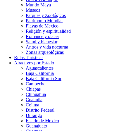
Mundo Maya
Museos
Parques y Zoológicos
Patrimonio Mundial
Playas de Mexico
Religión y espiritualidad
Romance y placer
Salud y bienestar
Antros y vida nocturna
Zonas arqueológicas
Rutas Turísticas
Atractivos por Estado
Aguascalientes
Baja California
Baja California Sur
Campeche
Chiapas
Chihuahua
Coahuila
Colima
Distrito Federal
Durango
Estado de México
Guanajuato