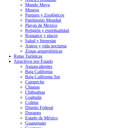
Mundo Maya
Museos
Parques y Zoológicos
Patrimonio Mundial
Playas de Mexico
Religión y espiritualidad
Romance y placer
Salud y bienestar
Antros y vida nocturna
Zonas arqueológicas
Rutas Turísticas
Atractivos por Estado
Aguascalientes
Baja California
Baja California Sur
Campeche
Chiapas
Chihuahua
Coahuila
Colima
Distrito Federal
Durango
Estado de México
Guanajuato