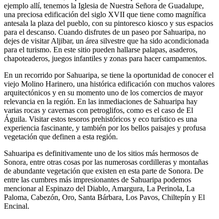
ejemplo allí, tenemos la Iglesia de Nuestra Señora de Guadalupe,
una preciosa edificación del siglo XVII que tiene como magnífica
antesala la plaza del pueblo, con su pintoresco kiosco y sus espacios
para el descanso. Cuando disfrutes de un paseo por Sahuaripa, no
dejes de visitar Aljibar, un área silvestre que ha sido acondicionada
para el turismo. En este sitio pueden hallarse palapas, asaderos,
chapoteaderos, juegos infantiles y zonas para hacer campamentos.
En un recorrido por Sahuaripa, se tiene la oportunidad de conocer el
viejo Molino Harinero, una histórica edificación con muchos valores
arquitectónicos y en su momento uno de los comercios de mayor
relevancia en la región. En las inmediaciones de Sahuaripa hay
varias rocas y cavernas con petroglifos, como es el caso de El
Águila. Visitar estos tesoros prehistóricos y eco turístico es una
experiencia fascinante, y también por los bellos paisajes y profusa
vegetación que definen a esta región.
Sahuaripa es definitivamente uno de los sitios más hermosos de
Sonora, entre otras cosas por las numerosas cordilleras y montañas
de abundante vegetación que existen en esta parte de Sonora. De
entre las cumbres más impresionantes de Sahuaripa podemos
mencionar al Espinazo del Diablo, Amargura, La Perinola, La
Paloma, Cabezón, Oro, Santa Bárbara, Los Pavos, Chiltepín y El
Encinal.