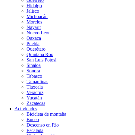
Guerrero
Hidalgo
Jalisco
Michoacán
Morelos
Nayarit
Nuevo León
Oaxaca
Puebla
Querétaro
Quintana Roo
San Luis Potosí
Sinaloa
Sonora
Tabasco
Tamaulipas
Tlaxcala
Veracruz
Yucatán
Zacatecas
Actividades
Bicicleta de montaña
Buceo
Descenso en Río
Escalada