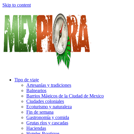
Skip to content
Tipo de viaje
Artesanías y tradiciones
Balnearios
Barrios Mágicos de la Ciudad de Mexico
Ciudades coloniales
Ecoturismo y naturaleza
Fin de semana
Gastronomía y comida
Grutas ríos y cascadas
Haciendas
Hoteles Boutique