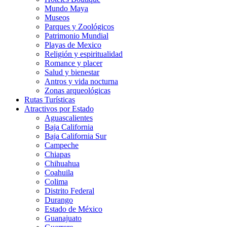
Mundo Maya
Museos
Parques y Zoológicos
Patrimonio Mundial
Playas de Mexico
Religión y espiritualidad
Romance y placer
Salud y bienestar
Antros y vida nocturna
Zonas arqueológicas
Rutas Turísticas
Atractivos por Estado
Aguascalientes
Baja California
Baja California Sur
Campeche
Chiapas
Chihuahua
Coahuila
Colima
Distrito Federal
Durango
Estado de México
Guanajuato