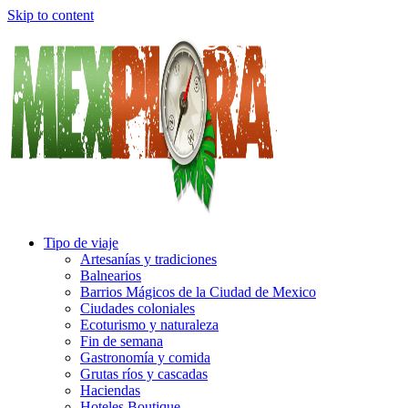
Skip to content
Tipo de viaje
Artesanías y tradiciones
Balnearios
Barrios Mágicos de la Ciudad de Mexico
Ciudades coloniales
Ecoturismo y naturaleza
Fin de semana
Gastronomía y comida
Grutas ríos y cascadas
Haciendas
Hoteles Boutique