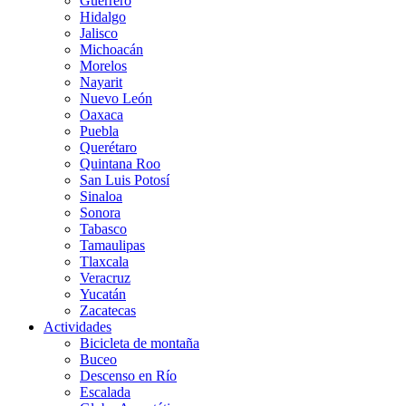
Guerrero
Hidalgo
Jalisco
Michoacán
Morelos
Nayarit
Nuevo León
Oaxaca
Puebla
Querétaro
Quintana Roo
San Luis Potosí
Sinaloa
Sonora
Tabasco
Tamaulipas
Tlaxcala
Veracruz
Yucatán
Zacatecas
Actividades
Bicicleta de montaña
Buceo
Descenso en Río
Escalada