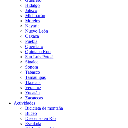
Guerrero
Hidalgo
Jalisco
Michoacán
Morelos
Nayarit
Nuevo León
Oaxaca
Puebla
Querétaro
Quintana Roo
San Luis Potosí
Sinaloa
Sonora
Tabasco
Tamaulipas
Tlaxcala
Veracruz
Yucatán
Zacatecas
Actividades
Bicicleta de montaña
Buceo
Descenso en Río
Escalada