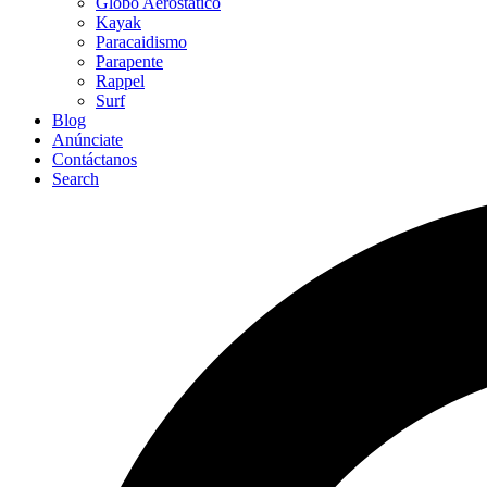
Globo Aerostático
Kayak
Paracaidismo
Parapente
Rappel
Surf
Blog
Anúnciate
Contáctanos
Search