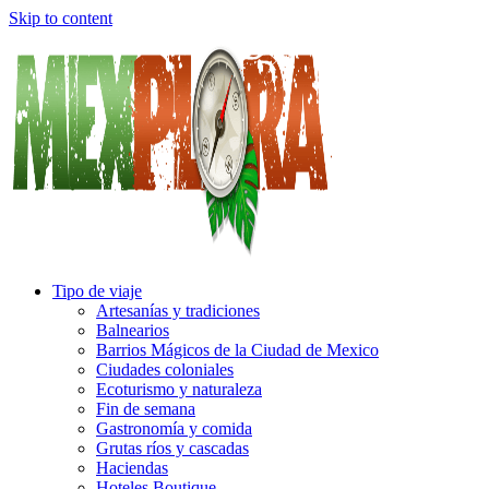
Skip to content
Tipo de viaje
Artesanías y tradiciones
Balnearios
Barrios Mágicos de la Ciudad de Mexico
Ciudades coloniales
Ecoturismo y naturaleza
Fin de semana
Gastronomía y comida
Grutas ríos y cascadas
Haciendas
Hoteles Boutique