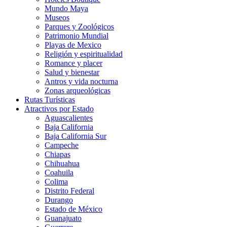
Mundo Maya
Museos
Parques y Zoológicos
Patrimonio Mundial
Playas de Mexico
Religión y espiritualidad
Romance y placer
Salud y bienestar
Antros y vida nocturna
Zonas arqueológicas
Rutas Turísticas
Atractivos por Estado
Aguascalientes
Baja California
Baja California Sur
Campeche
Chiapas
Chihuahua
Coahuila
Colima
Distrito Federal
Durango
Estado de México
Guanajuato