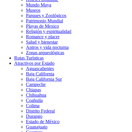
Mundo Maya
Museos
Parques y Zoológicos
Patrimonio Mundial
Playas de Mexico
Religión y espiritualidad
Romance y placer
Salud y bienestar
Antros y vida nocturna
Zonas arqueológicas
Rutas Turísticas
Atractivos por Estado
Aguascalientes
Baja California
Baja California Sur
Campeche
Chiapas
Chihuahua
Coahuila
Colima
Distrito Federal
Durango
Estado de México
Guanajuato