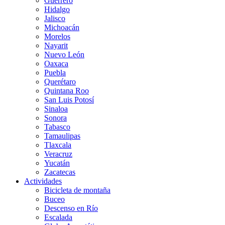
Guerrero
Hidalgo
Jalisco
Michoacán
Morelos
Nayarit
Nuevo León
Oaxaca
Puebla
Querétaro
Quintana Roo
San Luis Potosí
Sinaloa
Sonora
Tabasco
Tamaulipas
Tlaxcala
Veracruz
Yucatán
Zacatecas
Actividades
Bicicleta de montaña
Buceo
Descenso en Río
Escalada