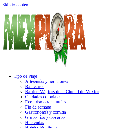
Skip to content
Tipo de viaje
Artesanías y tradiciones
Balnearios
Barrios Mágicos de la Ciudad de Mexico
Ciudades coloniales
Ecoturismo y naturaleza
Fin de semana
Gastronomía y comida
Grutas ríos y cascadas
Haciendas
Hoteles Boutique