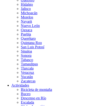
Guerrero
Hidalgo
Jalisco
Michoacán
Morelos
Nayarit
Nuevo León
Oaxaca
Puebla
Querétaro
Quintana Roo
San Luis Potosí
Sinaloa
Sonora
Tabasco
Tamaulipas
Tlaxcala
Veracruz
Yucatán
Zacatecas
Actividades
Bicicleta de montaña
Buceo
Descenso en Río
Escalada