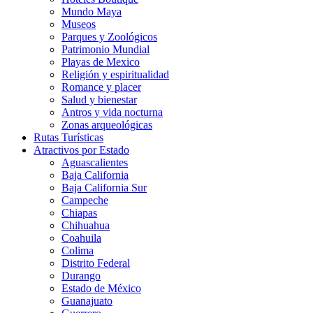
Mundo Maya
Museos
Parques y Zoológicos
Patrimonio Mundial
Playas de Mexico
Religión y espiritualidad
Romance y placer
Salud y bienestar
Antros y vida nocturna
Zonas arqueológicas
Rutas Turísticas
Atractivos por Estado
Aguascalientes
Baja California
Baja California Sur
Campeche
Chiapas
Chihuahua
Coahuila
Colima
Distrito Federal
Durango
Estado de México
Guanajuato