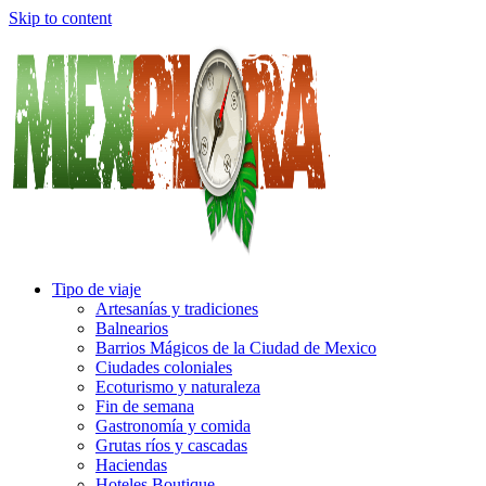
Skip to content
Tipo de viaje
Artesanías y tradiciones
Balnearios
Barrios Mágicos de la Ciudad de Mexico
Ciudades coloniales
Ecoturismo y naturaleza
Fin de semana
Gastronomía y comida
Grutas ríos y cascadas
Haciendas
Hoteles Boutique