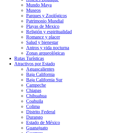
Mundo Maya
Museos
Parques y Zoológicos
Patrimonio Mundial
Playas de Mexico
Religión y espiritualidad
Romance y placer
Salud y bienestar
Antros y vida nocturna
Zonas arqueológicas
Rutas Turísticas
Atractivos por Estado
Aguascalientes
Baja California
Baja California Sur
Campeche
Chiapas
Chihuahua
Coahuila
Colima
Distrito Federal
Durango
Estado de México
Guanajuato