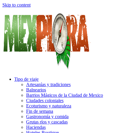
Skip to content
Tipo de viaje
Artesanías y tradiciones
Balnearios
Barrios Mágicos de la Ciudad de Mexico
Ciudades coloniales
Ecoturismo y naturaleza
Fin de semana
Gastronomía y comida
Grutas ríos y cascadas
Haciendas
Hoteles Boutique