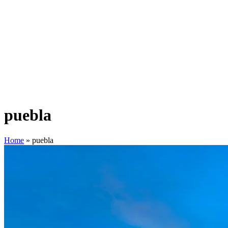
puebla
Home
»
puebla