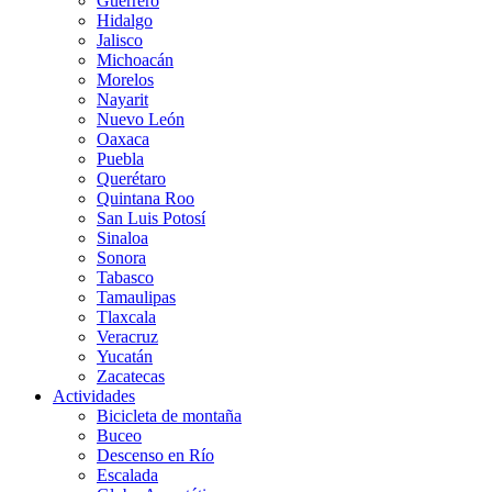
Guerrero
Hidalgo
Jalisco
Michoacán
Morelos
Nayarit
Nuevo León
Oaxaca
Puebla
Querétaro
Quintana Roo
San Luis Potosí
Sinaloa
Sonora
Tabasco
Tamaulipas
Tlaxcala
Veracruz
Yucatán
Zacatecas
Actividades
Bicicleta de montaña
Buceo
Descenso en Río
Escalada