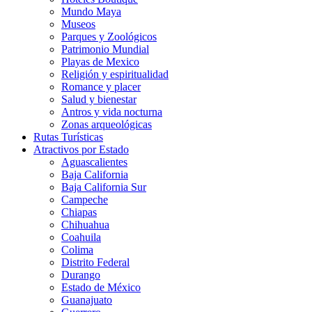
Mundo Maya
Museos
Parques y Zoológicos
Patrimonio Mundial
Playas de Mexico
Religión y espiritualidad
Romance y placer
Salud y bienestar
Antros y vida nocturna
Zonas arqueológicas
Rutas Turísticas
Atractivos por Estado
Aguascalientes
Baja California
Baja California Sur
Campeche
Chiapas
Chihuahua
Coahuila
Colima
Distrito Federal
Durango
Estado de México
Guanajuato