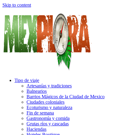
Skip to content
Tipo de viaje
Artesanías y tradiciones
Balnearios
Barrios Mágicos de la Ciudad de Mexico
Ciudades coloniales
Ecoturismo y naturaleza
Fin de semana
Gastronomía y comida
Grutas ríos y cascadas
Haciendas
Hoteles Boutique