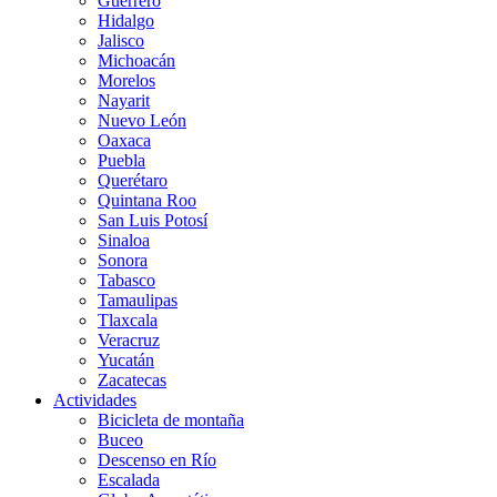
Guerrero
Hidalgo
Jalisco
Michoacán
Morelos
Nayarit
Nuevo León
Oaxaca
Puebla
Querétaro
Quintana Roo
San Luis Potosí
Sinaloa
Sonora
Tabasco
Tamaulipas
Tlaxcala
Veracruz
Yucatán
Zacatecas
Actividades
Bicicleta de montaña
Buceo
Descenso en Río
Escalada