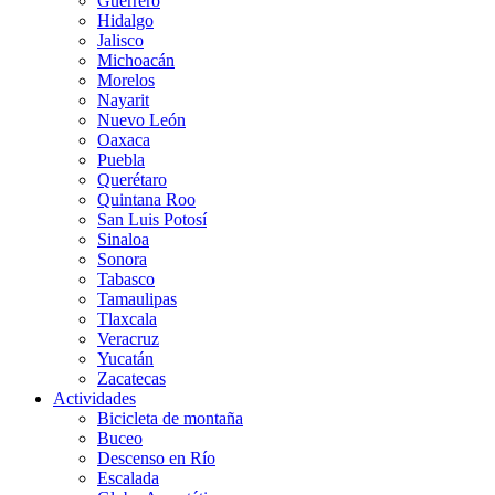
Guerrero
Hidalgo
Jalisco
Michoacán
Morelos
Nayarit
Nuevo León
Oaxaca
Puebla
Querétaro
Quintana Roo
San Luis Potosí
Sinaloa
Sonora
Tabasco
Tamaulipas
Tlaxcala
Veracruz
Yucatán
Zacatecas
Actividades
Bicicleta de montaña
Buceo
Descenso en Río
Escalada