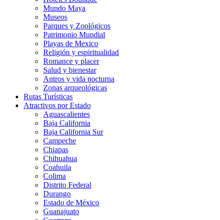
Mundo Maya
Museos
Parques y Zoológicos
Patrimonio Mundial
Playas de Mexico
Religión y espiritualidad
Romance y placer
Salud y bienestar
Antros y vida nocturna
Zonas arqueológicas
Rutas Turísticas
Atractivos por Estado
Aguascalientes
Baja California
Baja California Sur
Campeche
Chiapas
Chihuahua
Coahuila
Colima
Distrito Federal
Durango
Estado de México
Guanajuato