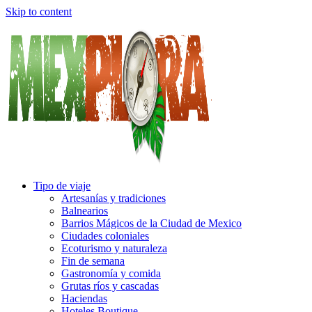
Skip to content
Tipo de viaje
Artesanías y tradiciones
Balnearios
Barrios Mágicos de la Ciudad de Mexico
Ciudades coloniales
Ecoturismo y naturaleza
Fin de semana
Gastronomía y comida
Grutas ríos y cascadas
Haciendas
Hoteles Boutique