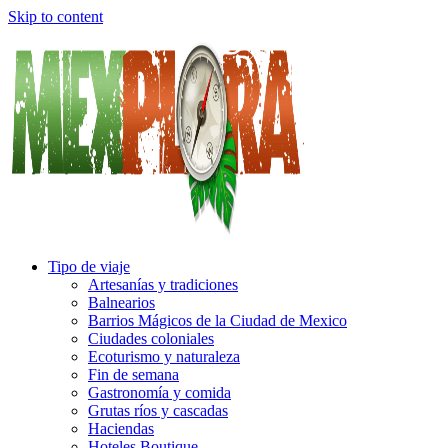
Skip to content
Tipo de viaje
Artesanías y tradiciones
Balnearios
Barrios Mágicos de la Ciudad de Mexico
Ciudades coloniales
Ecoturismo y naturaleza
Fin de semana
Gastronomía y comida
Grutas ríos y cascadas
Haciendas
Hoteles Boutique