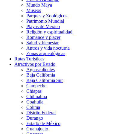
Mundo Maya
Museos
Parques y Zoológicos
Patrimonio Mundial
Playas de Mexico
Religión y espiritualidad
Romance y placer
Salud y bienestar
Antros y vida nocturna
Zonas arqueológicas
Rutas Turísticas
Atractivos por Estado
Aguascalientes
Baja California
Baja California Sur
Campeche
Chiapas
Chihuahua
Coahuila
Colima
Distrito Federal
Durango
Estado de México
Guanajuato