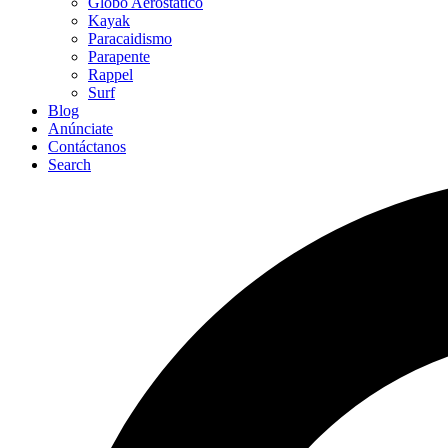
Globo Aerostático
Kayak
Paracaidismo
Parapente
Rappel
Surf
Blog
Anúnciate
Contáctanos
Search