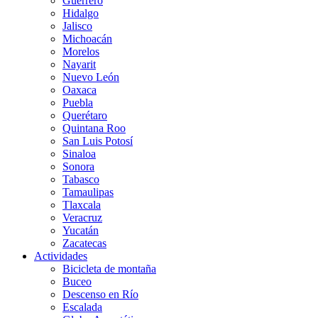
Guerrero
Hidalgo
Jalisco
Michoacán
Morelos
Nayarit
Nuevo León
Oaxaca
Puebla
Querétaro
Quintana Roo
San Luis Potosí
Sinaloa
Sonora
Tabasco
Tamaulipas
Tlaxcala
Veracruz
Yucatán
Zacatecas
Actividades
Bicicleta de montaña
Buceo
Descenso en Río
Escalada