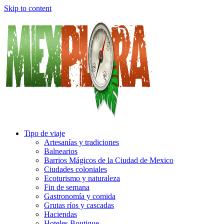
Skip to content
Tipo de viaje
Artesanías y tradiciones
Balnearios
Barrios Mágicos de la Ciudad de Mexico
Ciudades coloniales
Ecoturismo y naturaleza
Fin de semana
Gastronomía y comida
Grutas ríos y cascadas
Haciendas
Hoteles Boutique