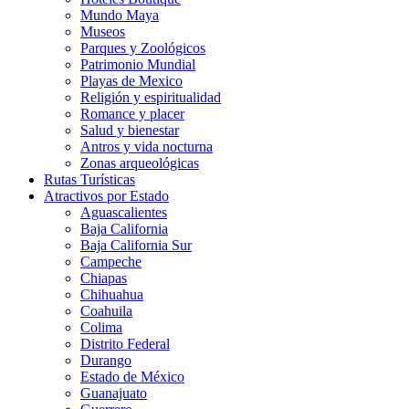
Mundo Maya
Museos
Parques y Zoológicos
Patrimonio Mundial
Playas de Mexico
Religión y espiritualidad
Romance y placer
Salud y bienestar
Antros y vida nocturna
Zonas arqueológicas
Rutas Turísticas
Atractivos por Estado
Aguascalientes
Baja California
Baja California Sur
Campeche
Chiapas
Chihuahua
Coahuila
Colima
Distrito Federal
Durango
Estado de México
Guanajuato