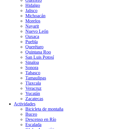
Guerrero
Hidalgo
Jalisco
Michoacán
Morelos
Nayarit
Nuevo León
Oaxaca
Puebla
Querétaro
Quintana Roo
San Luis Potosí
Sinaloa
Sonora
Tabasco
Tamaulipas
Tlaxcala
Veracruz
Yucatán
Zacatecas
Actividades
Bicicleta de montaña
Buceo
Descenso en Río
Escalada