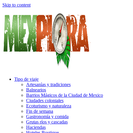
Skip to content
Tipo de viaje
Artesanías y tradiciones
Balnearios
Barrios Mágicos de la Ciudad de Mexico
Ciudades coloniales
Ecoturismo y naturaleza
Fin de semana
Gastronomía y comida
Grutas ríos y cascadas
Haciendas
Hoteles Boutique