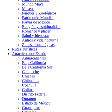
Mundo Maya
Museos
Parques y Zoológicos
Patrimonio Mundial
Playas de Mexico
Religión y espiritualidad
Romance y placer
Salud y bienestar
Antros y vida nocturna
Zonas arqueológicas
Rutas Turísticas
Atractivos por Estado
Aguascalientes
Baja California
Baja California Sur
Campeche
Chiapas
Chihuahua
Coahuila
Colima
Distrito Federal
Durango
Estado de México
Guanajuato