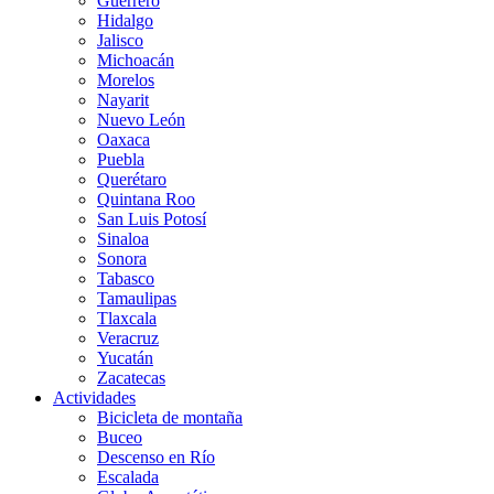
Guerrero
Hidalgo
Jalisco
Michoacán
Morelos
Nayarit
Nuevo León
Oaxaca
Puebla
Querétaro
Quintana Roo
San Luis Potosí
Sinaloa
Sonora
Tabasco
Tamaulipas
Tlaxcala
Veracruz
Yucatán
Zacatecas
Actividades
Bicicleta de montaña
Buceo
Descenso en Río
Escalada