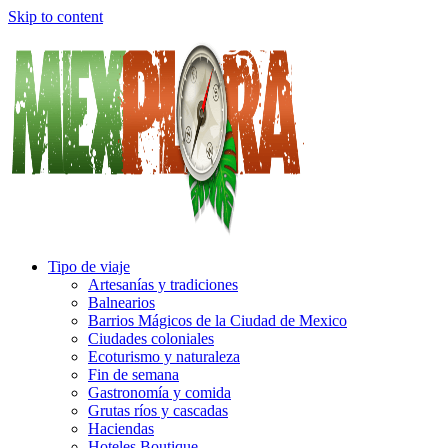
Skip to content
Tipo de viaje
Artesanías y tradiciones
Balnearios
Barrios Mágicos de la Ciudad de Mexico
Ciudades coloniales
Ecoturismo y naturaleza
Fin de semana
Gastronomía y comida
Grutas ríos y cascadas
Haciendas
Hoteles Boutique