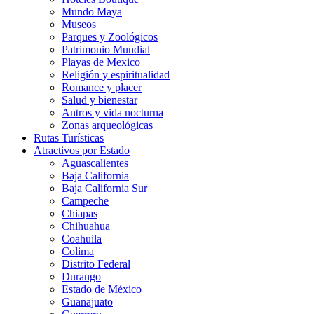
Mundo Maya
Museos
Parques y Zoológicos
Patrimonio Mundial
Playas de Mexico
Religión y espiritualidad
Romance y placer
Salud y bienestar
Antros y vida nocturna
Zonas arqueológicas
Rutas Turísticas
Atractivos por Estado
Aguascalientes
Baja California
Baja California Sur
Campeche
Chiapas
Chihuahua
Coahuila
Colima
Distrito Federal
Durango
Estado de México
Guanajuato