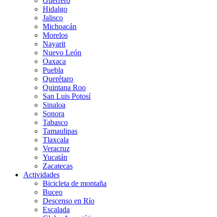
Guerrero
Hidalgo
Jalisco
Michoacán
Morelos
Nayarit
Nuevo León
Oaxaca
Puebla
Querétaro
Quintana Roo
San Luis Potosí
Sinaloa
Sonora
Tabasco
Tamaulipas
Tlaxcala
Veracruz
Yucatán
Zacatecas
Actividades
Bicicleta de montaña
Buceo
Descenso en Río
Escalada