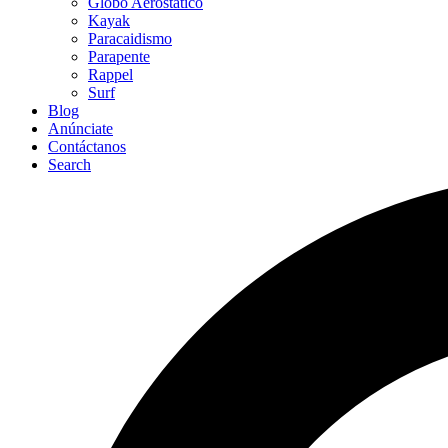
Globo Aerostático
Kayak
Paracaidismo
Parapente
Rappel
Surf
Blog
Anúnciate
Contáctanos
Search