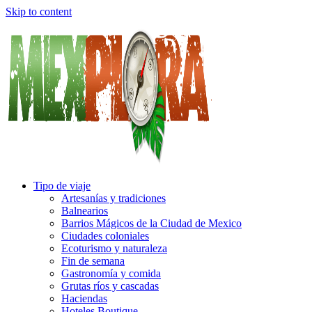
Skip to content
Tipo de viaje
Artesanías y tradiciones
Balnearios
Barrios Mágicos de la Ciudad de Mexico
Ciudades coloniales
Ecoturismo y naturaleza
Fin de semana
Gastronomía y comida
Grutas ríos y cascadas
Haciendas
Hoteles Boutique