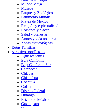
Mundo Maya
Museos
Parques y Zoológicos
Patrimonio Mundial
Playas de Mexico
Religión y espiritualidad
Romance y placer
Salud y bienestar
Antros y vida nocturna
Zonas arqueológicas
Rutas Turísticas
Atractivos por Estado
Aguascalientes
Baja California
Baja California Sur
Campeche
Chiapas
Chihuahua
Coahuila
Colima
Distrito Federal
Durango
Estado de México
Guanajuato