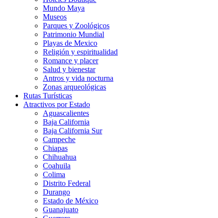
Mundo Maya
Museos
Parques y Zoológicos
Patrimonio Mundial
Playas de Mexico
Religión y espiritualidad
Romance y placer
Salud y bienestar
Antros y vida nocturna
Zonas arqueológicas
Rutas Turísticas
Atractivos por Estado
Aguascalientes
Baja California
Baja California Sur
Campeche
Chiapas
Chihuahua
Coahuila
Colima
Distrito Federal
Durango
Estado de México
Guanajuato