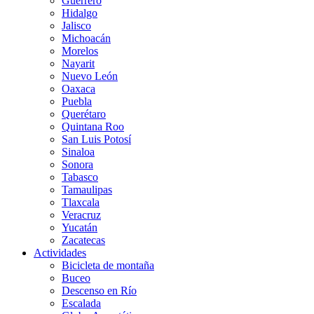
Guerrero
Hidalgo
Jalisco
Michoacán
Morelos
Nayarit
Nuevo León
Oaxaca
Puebla
Querétaro
Quintana Roo
San Luis Potosí
Sinaloa
Sonora
Tabasco
Tamaulipas
Tlaxcala
Veracruz
Yucatán
Zacatecas
Actividades
Bicicleta de montaña
Buceo
Descenso en Río
Escalada