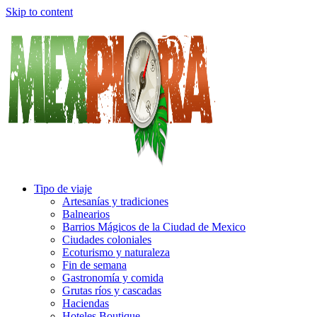
Skip to content
Tipo de viaje
Artesanías y tradiciones
Balnearios
Barrios Mágicos de la Ciudad de Mexico
Ciudades coloniales
Ecoturismo y naturaleza
Fin de semana
Gastronomía y comida
Grutas ríos y cascadas
Haciendas
Hoteles Boutique