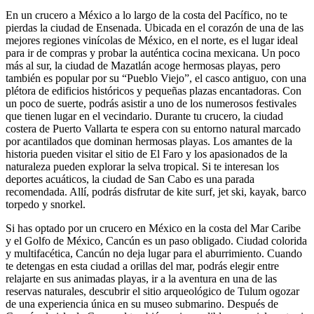
En un crucero a México a lo largo de la costa del Pacífico, no te
pierdas la ciudad de Ensenada. Ubicada en el corazón de una de las
mejores regiones vinícolas de México, en el norte, es el lugar ideal
para ir de compras y probar la auténtica cocina mexicana. Un poco
más al sur, la ciudad de Mazatlán acoge hermosas playas, pero
también es popular por su “Pueblo Viejo”, el casco antiguo, con una
plétora de edificios históricos y pequeñas plazas encantadoras. Con
un poco de suerte, podrás asistir a uno de los numerosos festivales
que tienen lugar en el vecindario. Durante tu crucero, la ciudad
costera de Puerto Vallarta te espera con su entorno natural marcado
por acantilados que dominan hermosas playas. Los amantes de la
historia pueden visitar el sitio de El Faro y los apasionados de la
naturaleza pueden explorar la selva tropical. Si te interesan los
deportes acuáticos, la ciudad de San Cabo es una parada
recomendada. Allí, podrás disfrutar de kite surf, jet ski, kayak, barco
torpedo y snorkel.
Si has optado por un crucero en México en la costa del Mar Caribe
y el Golfo de México, Cancún es un paso obligado. Ciudad colorida
y multifacética, Cancún no deja lugar para el aburrimiento. Cuando
te detengas en esta ciudad a orillas del mar, podrás elegir entre
relajarte en sus animadas playas, ir a la aventura en una de las
reservas naturales, descubrir el sitio arqueológico de Tulum ogozar
de una experiencia única en su museo submarino. Después de