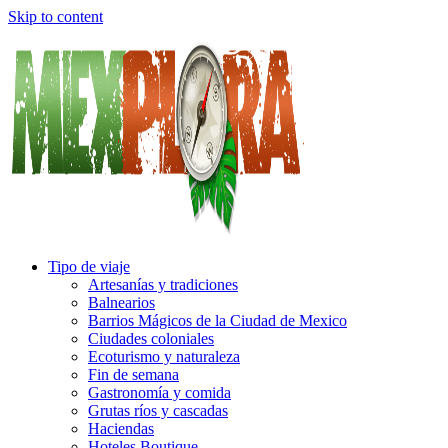
Skip to content
Tipo de viaje
Artesanías y tradiciones
Balnearios
Barrios Mágicos de la Ciudad de Mexico
Ciudades coloniales
Ecoturismo y naturaleza
Fin de semana
Gastronomía y comida
Grutas ríos y cascadas
Haciendas
Hoteles Boutique