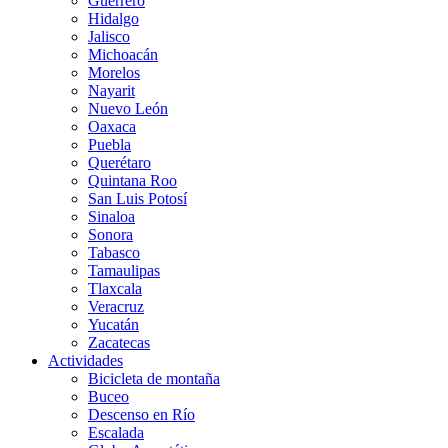
Guerrero
Hidalgo
Jalisco
Michoacán
Morelos
Nayarit
Nuevo León
Oaxaca
Puebla
Querétaro
Quintana Roo
San Luis Potosí
Sinaloa
Sonora
Tabasco
Tamaulipas
Tlaxcala
Veracruz
Yucatán
Zacatecas
Actividades
Bicicleta de montaña
Buceo
Descenso en Río
Escalada