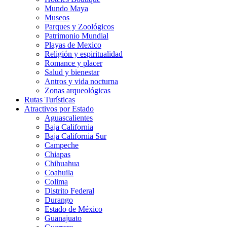
Mundo Maya
Museos
Parques y Zoológicos
Patrimonio Mundial
Playas de Mexico
Religión y espiritualidad
Romance y placer
Salud y bienestar
Antros y vida nocturna
Zonas arqueológicas
Rutas Turísticas
Atractivos por Estado
Aguascalientes
Baja California
Baja California Sur
Campeche
Chiapas
Chihuahua
Coahuila
Colima
Distrito Federal
Durango
Estado de México
Guanajuato