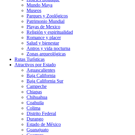
Mundo Maya
Museos
Parques y Zoológicos
Patrimonio Mundial
Playas de Mexico
Religión y espiritualidad
Romance y placer
Salud y bienestar
Antros y vida nocturna
Zonas arqueológicas
Rutas Turísticas
Atractivos por Estado
Aguascalientes
Baja California
Baja California Sur
Campeche
Chiapas
Chihuahua
Coahuila
Colima
Distrito Federal
Durango
Estado de México
Guanajuato