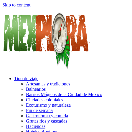
Skip to content
Tipo de viaje
Artesanías y tradiciones
Balnearios
Barrios Mágicos de la Ciudad de Mexico
Ciudades coloniales
Ecoturismo y naturaleza
Fin de semana
Gastronomía y comida
Grutas ríos y cascadas
Haciendas
Hoteles Boutique