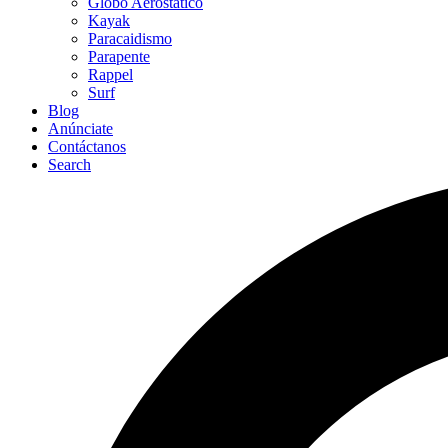
Globo Aerostático
Kayak
Paracaidismo
Parapente
Rappel
Surf
Blog
Anúnciate
Contáctanos
Search