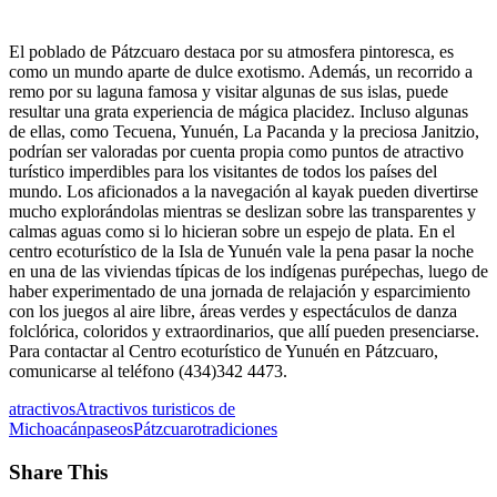
El poblado de Pátzcuaro destaca por su atmosfera pintoresca, es
como un mundo aparte de dulce exotismo. Además, un recorrido a
remo por su laguna famosa y visitar algunas de sus islas, puede
resultar una grata experiencia de mágica placidez. Incluso algunas
de ellas, como Tecuena, Yunuén, La Pacanda y la preciosa Janitzio,
podrían ser valoradas por cuenta propia como puntos de atractivo
turístico imperdibles para los visitantes de todos los países del
mundo. Los aficionados a la navegación al kayak pueden divertirse
mucho explorándolas mientras se deslizan sobre las transparentes y
calmas aguas como si lo hicieran sobre un espejo de plata. En el
centro ecoturístico de la Isla de Yunuén vale la pena pasar la noche
en una de las viviendas típicas de los indígenas purépechas, luego de
haber experimentado de una jornada de relajación y esparcimiento
con los juegos al aire libre, áreas verdes y espectáculos de danza
folclórica, coloridos y extraordinarios, que allí pueden presenciarse.
Para contactar al Centro ecoturístico de Yunuén en Pátzcuaro,
comunicarse al teléfono (434)342 4473.
atractivos
Atractivos turisticos de
Michoacán
paseos
Pátzcuaro
tradiciones
Share This