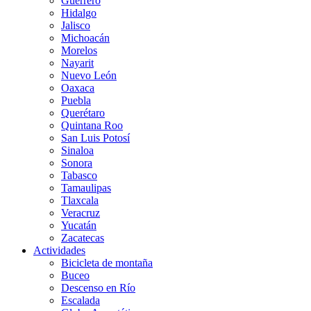
Guerrero
Hidalgo
Jalisco
Michoacán
Morelos
Nayarit
Nuevo León
Oaxaca
Puebla
Querétaro
Quintana Roo
San Luis Potosí
Sinaloa
Sonora
Tabasco
Tamaulipas
Tlaxcala
Veracruz
Yucatán
Zacatecas
Actividades
Bicicleta de montaña
Buceo
Descenso en Río
Escalada