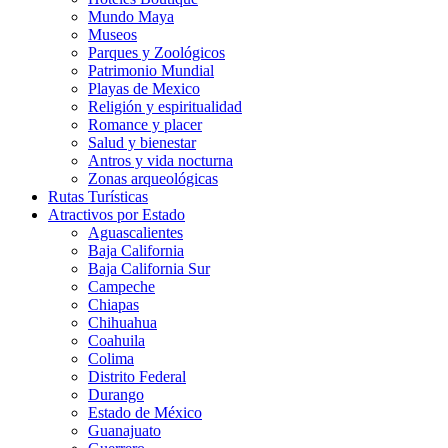
Mundo Maya
Museos
Parques y Zoológicos
Patrimonio Mundial
Playas de Mexico
Religión y espiritualidad
Romance y placer
Salud y bienestar
Antros y vida nocturna
Zonas arqueológicas
Rutas Turísticas
Atractivos por Estado
Aguascalientes
Baja California
Baja California Sur
Campeche
Chiapas
Chihuahua
Coahuila
Colima
Distrito Federal
Durango
Estado de México
Guanajuato