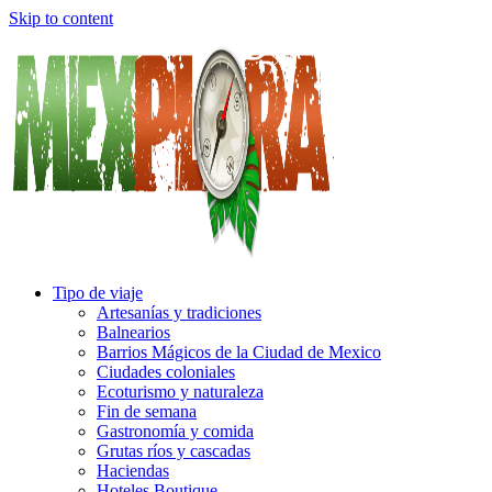
Skip to content
Tipo de viaje
Artesanías y tradiciones
Balnearios
Barrios Mágicos de la Ciudad de Mexico
Ciudades coloniales
Ecoturismo y naturaleza
Fin de semana
Gastronomía y comida
Grutas ríos y cascadas
Haciendas
Hoteles Boutique