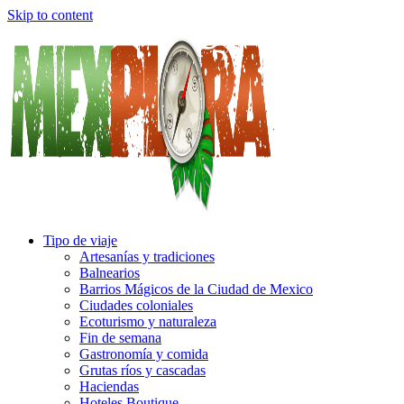
Skip to content
Tipo de viaje
Artesanías y tradiciones
Balnearios
Barrios Mágicos de la Ciudad de Mexico
Ciudades coloniales
Ecoturismo y naturaleza
Fin de semana
Gastronomía y comida
Grutas ríos y cascadas
Haciendas
Hoteles Boutique