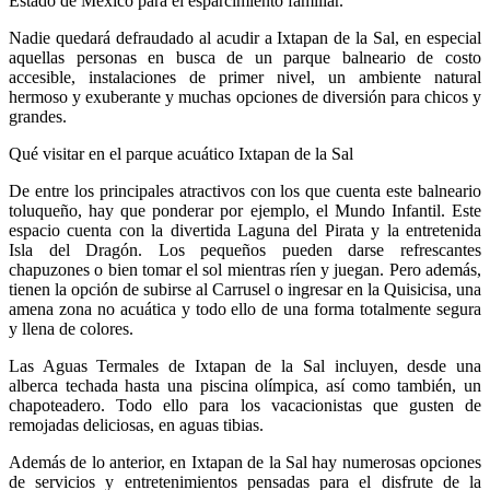
Estado de México para el esparcimiento familiar.
Nadie quedará defraudado al acudir a Ixtapan de la Sal, en especial
aquellas personas en busca de un parque balneario de costo
accesible, instalaciones de primer nivel, un ambiente natural
hermoso y exuberante y muchas opciones de diversión para chicos y
grandes.
Qué visitar en el parque acuático Ixtapan de la Sal
De entre los principales atractivos con los que cuenta este balneario
toluqueño, hay que ponderar por ejemplo, el Mundo Infantil. Este
espacio cuenta con la divertida Laguna del Pirata y la entretenida
Isla del Dragón. Los pequeños pueden darse refrescantes
chapuzones o bien tomar el sol mientras ríen y juegan. Pero además,
tienen la opción de subirse al Carrusel o ingresar en la Quisicisa, una
amena zona no acuática y todo ello de una forma totalmente segura
y llena de colores.
Las Aguas Termales de Ixtapan de la Sal incluyen, desde una
alberca techada hasta una piscina olímpica, así como también, un
chapoteadero. Todo ello para los vacacionistas que gusten de
remojadas deliciosas, en aguas tibias.
Además de lo anterior, en Ixtapan de la Sal hay numerosas opciones
de servicios y entretenimientos pensadas para el disfrute de la