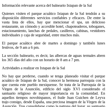
Información relevante acerca del balneario Ixtapan de la Sal
Quienes visiten el parque acuático Ixtapan de la Sal tendrán a su
disposición diferentes servicios confiables y eficaces. De entre la
vasta lista de ellos, hay que mencionar el spa, un delicioso
restaurante, un cómodo y accesible hotel, chapoteaderos, toboganes,
estacionamiento, lanchas de pedales, casilleros, cabinas, vestidores
individuales y caja de seguridad, entre muchos más.
El parque acuático abre de martes a domingo y también lunes
festivos, de 9 am a 6 pm.
La sección balneario, es decir, las albercas de aguas termales abren
los 365 días del año con un horario de 8 am a 7 pm.
Actividades a realizar en Ixtapan de la Sal
No hay que perderse, cuando se tenga planeado visitar el parque
acuático de Ixtapan de la Sal, conocer la hermosa parroquia con la
que cuenta este pueblo mexiquense. Se trata de la Parroquia de la
Virgen de la Asunción, edificio del siglo XVI considerado el
santuario religioso de mayor importancia en la comunidad. En
aquellos tiempos novohispanos, el fraile Juan Guichen de Leyva
trajo consigo, desde España, una preciosa imagen de la Virgen de la
Asunción. Tras consolidarse como la patrona del lugar, su santuario