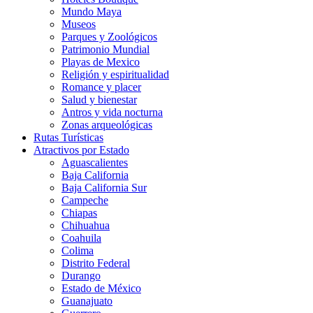
Mundo Maya
Museos
Parques y Zoológicos
Patrimonio Mundial
Playas de Mexico
Religión y espiritualidad
Romance y placer
Salud y bienestar
Antros y vida nocturna
Zonas arqueológicas
Rutas Turísticas
Atractivos por Estado
Aguascalientes
Baja California
Baja California Sur
Campeche
Chiapas
Chihuahua
Coahuila
Colima
Distrito Federal
Durango
Estado de México
Guanajuato