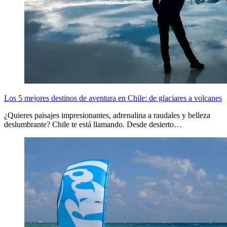
Los 5 mejores destinos de aventura en Chile: de glaciares a volcanes
¿Quieres paisajes impresionantes, adrenalina a raudales y belleza
deslumbrante? Chile te está llamando. Desde desierto…