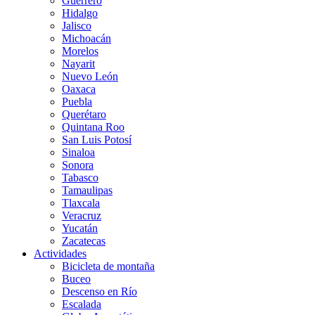
Guerrero
Hidalgo
Jalisco
Michoacán
Morelos
Nayarit
Nuevo León
Oaxaca
Puebla
Querétaro
Quintana Roo
San Luis Potosí
Sinaloa
Sonora
Tabasco
Tamaulipas
Tlaxcala
Veracruz
Yucatán
Zacatecas
Actividades
Bicicleta de montaña
Buceo
Descenso en Río
Escalada