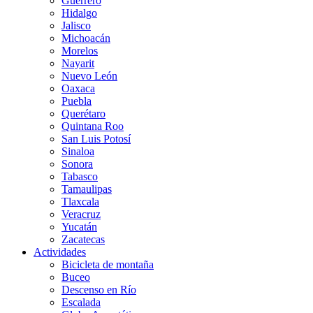
Guerrero
Hidalgo
Jalisco
Michoacán
Morelos
Nayarit
Nuevo León
Oaxaca
Puebla
Querétaro
Quintana Roo
San Luis Potosí
Sinaloa
Sonora
Tabasco
Tamaulipas
Tlaxcala
Veracruz
Yucatán
Zacatecas
Actividades
Bicicleta de montaña
Buceo
Descenso en Río
Escalada