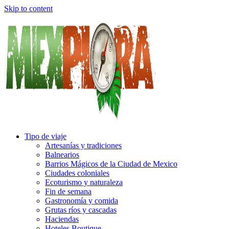
Skip to content
Tipo de viaje
Artesanías y tradiciones
Balnearios
Barrios Mágicos de la Ciudad de Mexico
Ciudades coloniales
Ecoturismo y naturaleza
Fin de semana
Gastronomía y comida
Grutas ríos y cascadas
Haciendas
Hoteles Boutique