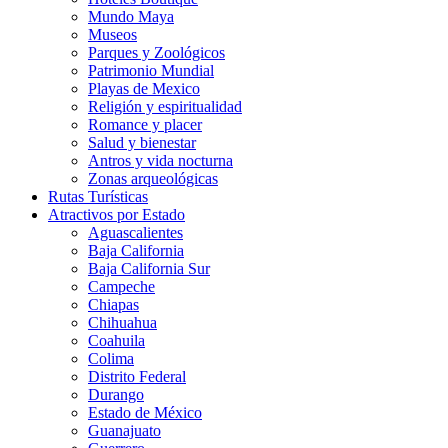
Mundo Maya
Museos
Parques y Zoológicos
Patrimonio Mundial
Playas de Mexico
Religión y espiritualidad
Romance y placer
Salud y bienestar
Antros y vida nocturna
Zonas arqueológicas
Rutas Turísticas
Atractivos por Estado
Aguascalientes
Baja California
Baja California Sur
Campeche
Chiapas
Chihuahua
Coahuila
Colima
Distrito Federal
Durango
Estado de México
Guanajuato