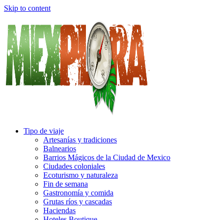
Skip to content
Tipo de viaje
Artesanías y tradiciones
Balnearios
Barrios Mágicos de la Ciudad de Mexico
Ciudades coloniales
Ecoturismo y naturaleza
Fin de semana
Gastronomía y comida
Grutas ríos y cascadas
Haciendas
Hoteles Boutique