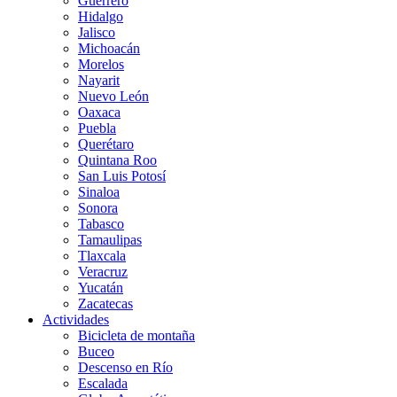
Guerrero
Hidalgo
Jalisco
Michoacán
Morelos
Nayarit
Nuevo León
Oaxaca
Puebla
Querétaro
Quintana Roo
San Luis Potosí
Sinaloa
Sonora
Tabasco
Tamaulipas
Tlaxcala
Veracruz
Yucatán
Zacatecas
Actividades
Bicicleta de montaña
Buceo
Descenso en Río
Escalada