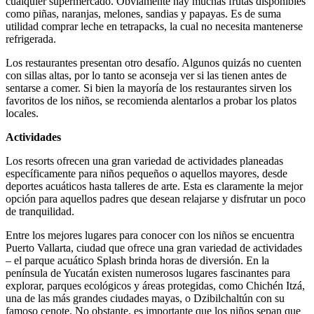
cualquier supermercado. Obviamente hay muchas frutas disponibles
como piñas, naranjas, melones, sandias y papayas. Es de suma
utilidad comprar leche en tetrapacks, la cual no necesita mantenerse
refrigerada.
Los restaurantes presentan otro desafío. Algunos quizás no cuenten
con sillas altas, por lo tanto se aconseja ver si las tienen antes de
sentarse a comer. Si bien la mayoría de los restaurantes sirven los
favoritos de los niños, se recomienda alentarlos a probar los platos
locales.
Actividades
Los resorts ofrecen una gran variedad de actividades planeadas
específicamente para niños pequeños o aquellos mayores, desde
deportes acuáticos hasta talleres de arte. Esta es claramente la mejor
opción para aquellos padres que desean relajarse y disfrutar un poco
de tranquilidad.
Entre los mejores lugares para conocer con los niños se encuentra
Puerto Vallarta, ciudad que ofrece una gran variedad de actividades
– el parque acuático Splash brinda horas de diversión. En la
península de Yucatán existen numerosos lugares fascinantes para
explorar, parques ecológicos y áreas protegidas, como Chichén Itzá,
una de las más grandes ciudades mayas, o Dzibilchaltún con su
famoso cenote. No obstante, es importante que los niños sepan que