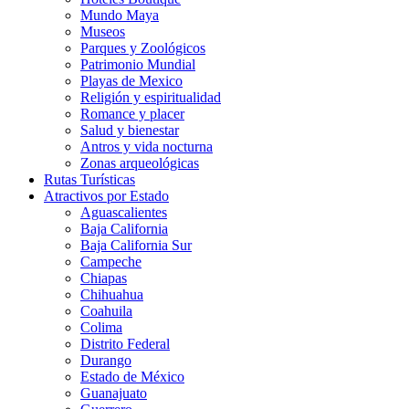
Mundo Maya
Museos
Parques y Zoológicos
Patrimonio Mundial
Playas de Mexico
Religión y espiritualidad
Romance y placer
Salud y bienestar
Antros y vida nocturna
Zonas arqueológicas
Rutas Turísticas
Atractivos por Estado
Aguascalientes
Baja California
Baja California Sur
Campeche
Chiapas
Chihuahua
Coahuila
Colima
Distrito Federal
Durango
Estado de México
Guanajuato