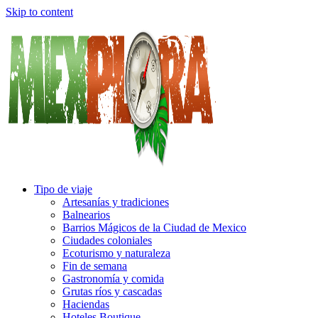
Skip to content
Tipo de viaje
Artesanías y tradiciones
Balnearios
Barrios Mágicos de la Ciudad de Mexico
Ciudades coloniales
Ecoturismo y naturaleza
Fin de semana
Gastronomía y comida
Grutas ríos y cascadas
Haciendas
Hoteles Boutique