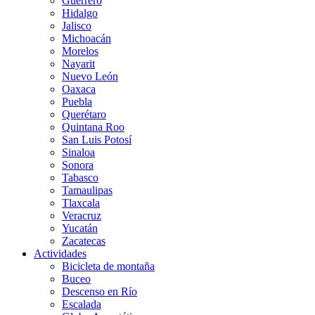
Guerrero
Hidalgo
Jalisco
Michoacán
Morelos
Nayarit
Nuevo León
Oaxaca
Puebla
Querétaro
Quintana Roo
San Luis Potosí
Sinaloa
Sonora
Tabasco
Tamaulipas
Tlaxcala
Veracruz
Yucatán
Zacatecas
Actividades
Bicicleta de montaña
Buceo
Descenso en Río
Escalada