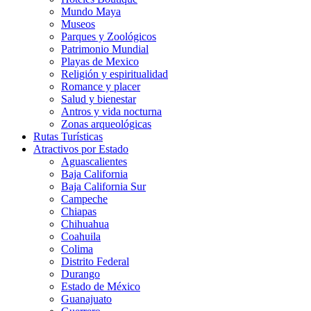
Mundo Maya
Museos
Parques y Zoológicos
Patrimonio Mundial
Playas de Mexico
Religión y espiritualidad
Romance y placer
Salud y bienestar
Antros y vida nocturna
Zonas arqueológicas
Rutas Turísticas
Atractivos por Estado
Aguascalientes
Baja California
Baja California Sur
Campeche
Chiapas
Chihuahua
Coahuila
Colima
Distrito Federal
Durango
Estado de México
Guanajuato