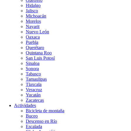
Guerrero
Hidalgo
Jalisco
Michoacán
Morelos
Nayarit
Nuevo León
Oaxaca
Puebla
Querétaro
Quintana Roo
San Luis Potosí
Sinaloa
Sonora
Tabasco
Tamaulipas
Tlaxcala
Veracruz
Yucatán
Zacatecas
Actividades
Bicicleta de montaña
Buceo
Descenso en Río
Escalada