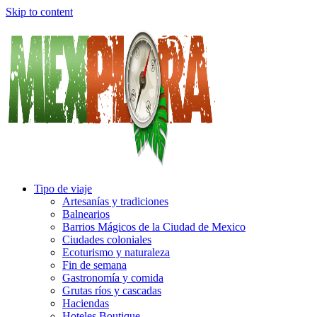
Skip to content
Tipo de viaje
Artesanías y tradiciones
Balnearios
Barrios Mágicos de la Ciudad de Mexico
Ciudades coloniales
Ecoturismo y naturaleza
Fin de semana
Gastronomía y comida
Grutas ríos y cascadas
Haciendas
Hoteles Boutique