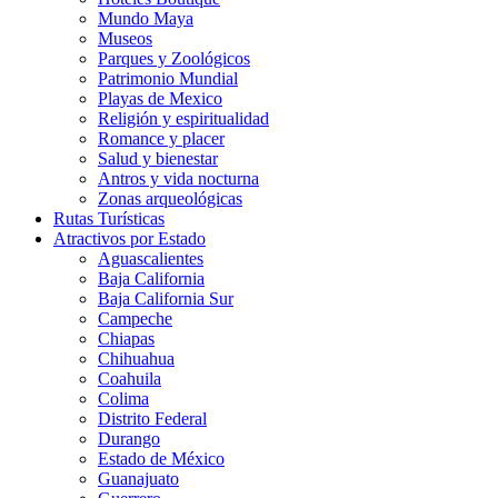
Mundo Maya
Museos
Parques y Zoológicos
Patrimonio Mundial
Playas de Mexico
Religión y espiritualidad
Romance y placer
Salud y bienestar
Antros y vida nocturna
Zonas arqueológicas
Rutas Turísticas
Atractivos por Estado
Aguascalientes
Baja California
Baja California Sur
Campeche
Chiapas
Chihuahua
Coahuila
Colima
Distrito Federal
Durango
Estado de México
Guanajuato