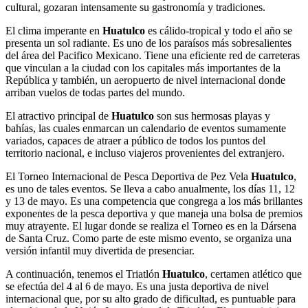
cultural, gozaran intensamente su gastronomía y tradiciones.
El clima imperante en
Huatulco
es cálido-tropical y todo el año se
presenta un sol radiante. Es uno de los paraísos más sobresalientes
del área del Pacifico Mexicano. Tiene una eficiente red de carreteras
que vinculan a la ciudad con los capitales más importantes de la
República y también, un aeropuerto de nivel internacional donde
arriban vuelos de todas partes del mundo.
El atractivo principal de
Huatulco
son sus hermosas playas y
bahías, las cuales enmarcan un calendario de eventos sumamente
variados, capaces de atraer a público de todos los puntos del
territorio nacional, e incluso viajeros provenientes del extranjero.
El Torneo Internacional de Pesca Deportiva de Pez Vela
Huatulco
,
es uno de tales eventos. Se lleva a cabo anualmente, los días 11, 12
y 13 de mayo. Es una competencia que congrega a los más brillantes
exponentes de la pesca deportiva y que maneja una bolsa de premios
muy atrayente. El lugar donde se realiza el Torneo es en la Dársena
de Santa Cruz. Como parte de este mismo evento, se organiza una
versión infantil muy divertida de presenciar.
A continuación, tenemos el Triatlón
Huatulco
, certamen atlético que
se efectúa del 4 al 6 de mayo. Es una justa deportiva de nivel
internacional que, por su alto grado de dificultad, es puntuable para