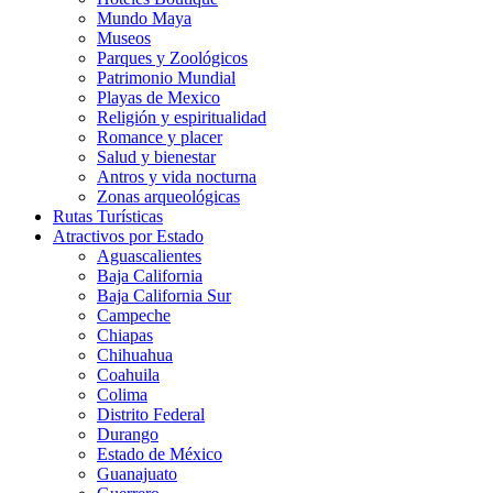
Mundo Maya
Museos
Parques y Zoológicos
Patrimonio Mundial
Playas de Mexico
Religión y espiritualidad
Romance y placer
Salud y bienestar
Antros y vida nocturna
Zonas arqueológicas
Rutas Turísticas
Atractivos por Estado
Aguascalientes
Baja California
Baja California Sur
Campeche
Chiapas
Chihuahua
Coahuila
Colima
Distrito Federal
Durango
Estado de México
Guanajuato