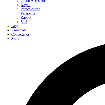
Globo Aerostático
Kayak
Paracaidismo
Parapente
Rappel
Surf
Blog
Anúnciate
Contáctanos
Search