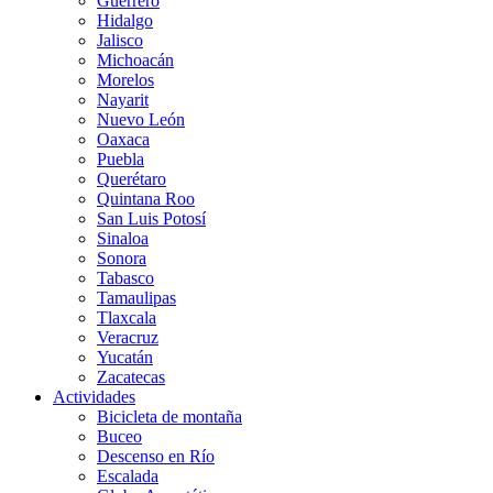
Guerrero
Hidalgo
Jalisco
Michoacán
Morelos
Nayarit
Nuevo León
Oaxaca
Puebla
Querétaro
Quintana Roo
San Luis Potosí
Sinaloa
Sonora
Tabasco
Tamaulipas
Tlaxcala
Veracruz
Yucatán
Zacatecas
Actividades
Bicicleta de montaña
Buceo
Descenso en Río
Escalada