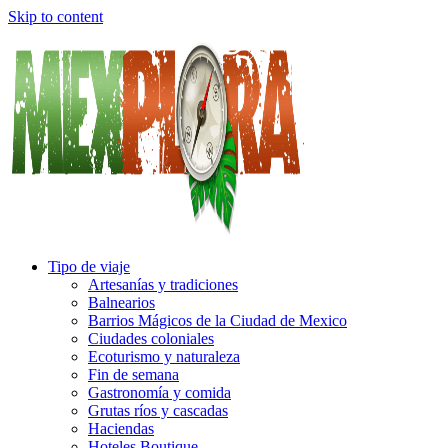
Skip to content
Tipo de viaje
Artesanías y tradiciones
Balnearios
Barrios Mágicos de la Ciudad de Mexico
Ciudades coloniales
Ecoturismo y naturaleza
Fin de semana
Gastronomía y comida
Grutas ríos y cascadas
Haciendas
Hoteles Boutique