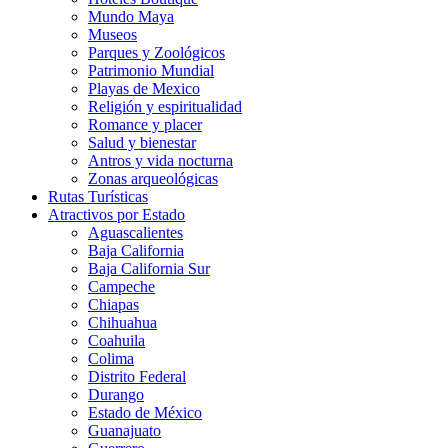
Mundo Maya
Museos
Parques y Zoológicos
Patrimonio Mundial
Playas de Mexico
Religión y espiritualidad
Romance y placer
Salud y bienestar
Antros y vida nocturna
Zonas arqueológicas
Rutas Turísticas
Atractivos por Estado
Aguascalientes
Baja California
Baja California Sur
Campeche
Chiapas
Chihuahua
Coahuila
Colima
Distrito Federal
Durango
Estado de México
Guanajuato