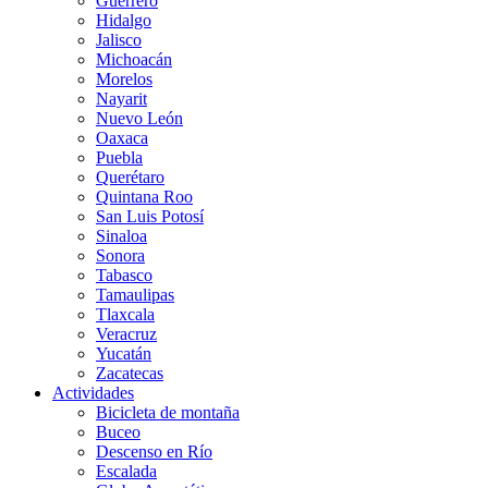
Guerrero
Hidalgo
Jalisco
Michoacán
Morelos
Nayarit
Nuevo León
Oaxaca
Puebla
Querétaro
Quintana Roo
San Luis Potosí
Sinaloa
Sonora
Tabasco
Tamaulipas
Tlaxcala
Veracruz
Yucatán
Zacatecas
Actividades
Bicicleta de montaña
Buceo
Descenso en Río
Escalada