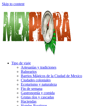
Skip to content
Tipo de viaje
Artesanías y tradiciones
Balnearios
Barrios Mágicos de la Ciudad de Mexico
Ciudades coloniales
Ecoturismo y naturaleza
Fin de semana
Gastronomía y comida
Grutas ríos y cascadas
Haciendas
Hoteles Boutique