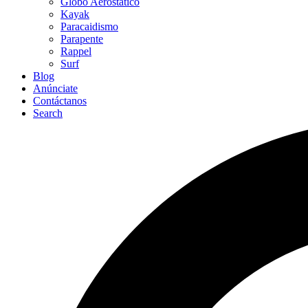
Globo Aerostático
Kayak
Paracaidismo
Parapente
Rappel
Surf
Blog
Anúnciate
Contáctanos
Search