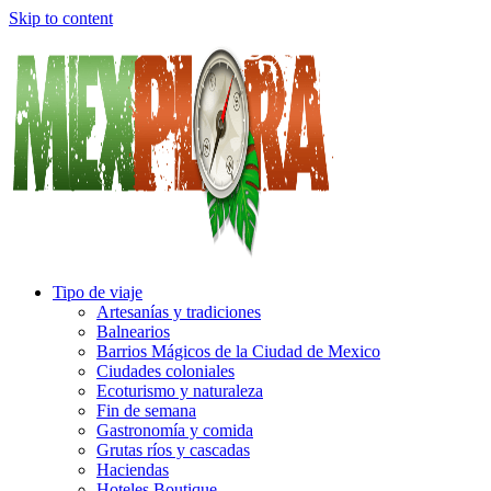
Skip to content
Tipo de viaje
Artesanías y tradiciones
Balnearios
Barrios Mágicos de la Ciudad de Mexico
Ciudades coloniales
Ecoturismo y naturaleza
Fin de semana
Gastronomía y comida
Grutas ríos y cascadas
Haciendas
Hoteles Boutique