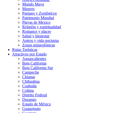
Mundo Maya
Museos
Parques y Zoológicos
Patrimonio Mundial
Playas de Mexico
Religión y espiritualidad
Romance y placer
Salud y bienestar
Antros y vida nocturna
Zonas arqueológicas
Rutas Turísticas
Atractivos por Estado
Aguascalientes
Baja California
Baja California Sur
Campeche
Chiapas
Chihuahua
Coahuila
Colima
Distrito Federal
Durango
Estado de México
Guanajuato