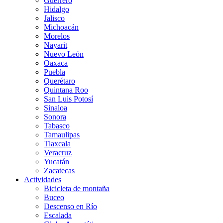
Guerrero
Hidalgo
Jalisco
Michoacán
Morelos
Nayarit
Nuevo León
Oaxaca
Puebla
Querétaro
Quintana Roo
San Luis Potosí
Sinaloa
Sonora
Tabasco
Tamaulipas
Tlaxcala
Veracruz
Yucatán
Zacatecas
Actividades
Bicicleta de montaña
Buceo
Descenso en Río
Escalada