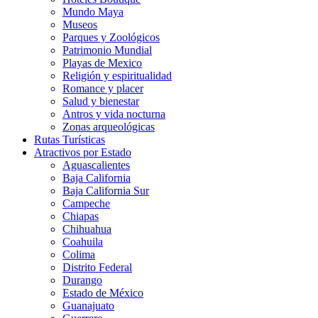
Mundo Maya
Museos
Parques y Zoológicos
Patrimonio Mundial
Playas de Mexico
Religión y espiritualidad
Romance y placer
Salud y bienestar
Antros y vida nocturna
Zonas arqueológicas
Rutas Turísticas
Atractivos por Estado
Aguascalientes
Baja California
Baja California Sur
Campeche
Chiapas
Chihuahua
Coahuila
Colima
Distrito Federal
Durango
Estado de México
Guanajuato