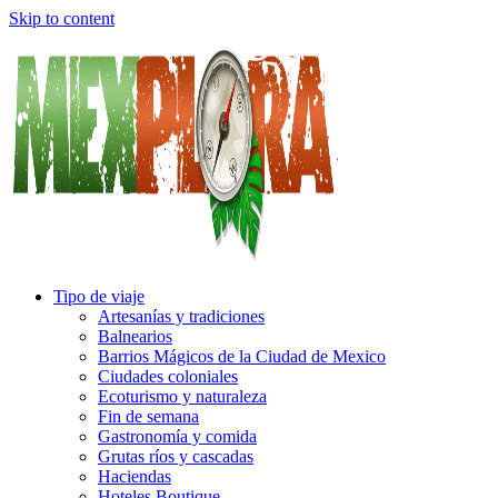
Skip to content
Tipo de viaje
Artesanías y tradiciones
Balnearios
Barrios Mágicos de la Ciudad de Mexico
Ciudades coloniales
Ecoturismo y naturaleza
Fin de semana
Gastronomía y comida
Grutas ríos y cascadas
Haciendas
Hoteles Boutique