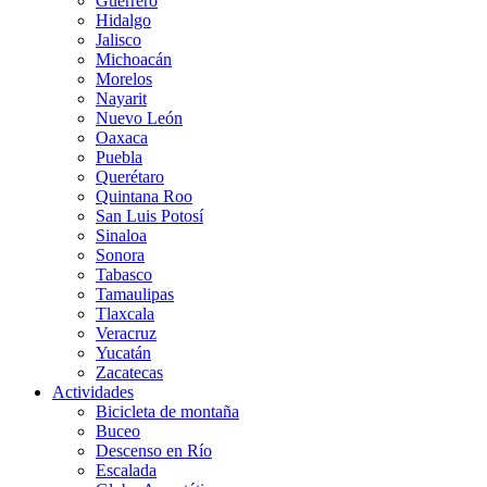
Guerrero
Hidalgo
Jalisco
Michoacán
Morelos
Nayarit
Nuevo León
Oaxaca
Puebla
Querétaro
Quintana Roo
San Luis Potosí
Sinaloa
Sonora
Tabasco
Tamaulipas
Tlaxcala
Veracruz
Yucatán
Zacatecas
Actividades
Bicicleta de montaña
Buceo
Descenso en Río
Escalada