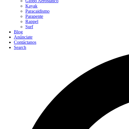
Globo Aerostático
Kayak
Paracaidismo
Parapente
Rappel
Surf
Blog
Anúnciate
Contáctanos
Search