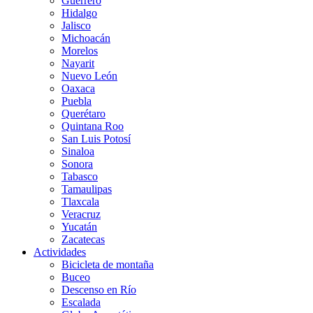
Guerrero
Hidalgo
Jalisco
Michoacán
Morelos
Nayarit
Nuevo León
Oaxaca
Puebla
Querétaro
Quintana Roo
San Luis Potosí
Sinaloa
Sonora
Tabasco
Tamaulipas
Tlaxcala
Veracruz
Yucatán
Zacatecas
Actividades
Bicicleta de montaña
Buceo
Descenso en Río
Escalada