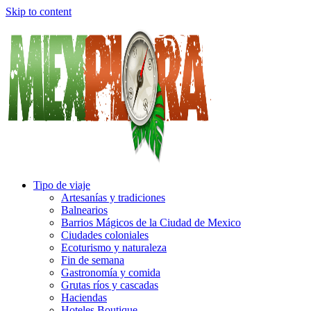
Skip to content
Tipo de viaje
Artesanías y tradiciones
Balnearios
Barrios Mágicos de la Ciudad de Mexico
Ciudades coloniales
Ecoturismo y naturaleza
Fin de semana
Gastronomía y comida
Grutas ríos y cascadas
Haciendas
Hoteles Boutique