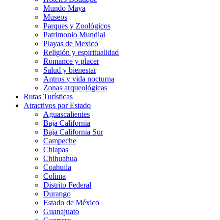
Mundo Maya
Museos
Parques y Zoológicos
Patrimonio Mundial
Playas de Mexico
Religión y espiritualidad
Romance y placer
Salud y bienestar
Antros y vida nocturna
Zonas arqueológicas
Rutas Turísticas
Atractivos por Estado
Aguascalientes
Baja California
Baja California Sur
Campeche
Chiapas
Chihuahua
Coahuila
Colima
Distrito Federal
Durango
Estado de México
Guanajuato