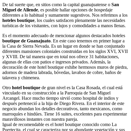
De tal suerte que, en sitios como la capital guanajuatense o
San
Miguel de Allende
, es posible hallar opciones de hospedaje
diferentes a lo habitual y sumamente sugestivos. Nos referimos a los
hoteles boutique
, los cuales satisfacen plenamente las necesidades
turísticas de los visitantes, con lujos y comodidades a manos llenas.
Es el momento adecuado de mencionar algunos destacados hoteles
boutique de Guanajuato
. En este caso tenemos en primer lugar a
la Casa de Sierra Nevada. Es un lugar en donde se han conjuntado
diferentes mansiones coloniales construidas en los siglos XVI, XVII
y XVIII. De tal manera que en total nos ofrece 31 habitaciones,
algunas de ellas con patios e ingresos privados. Además, la
decoración de este hotel boutique exhibe hermosos muros de piedra,
adornos de madera labrada, bóvedas, lavabos de cobre, baños de
talavera y chimenea.
Otro
hotel boutique
de gran nivel es la Casa Rosada, el cual está
vinculado en su construcción a la Parroquia de San Miguel
Arcangel. Hace mucho tiempo sirvió como hospital de indios y
después perteneció a la hija de Diego Rivera. En el interior de este
negocio abundan los detalles decorativos, tanto mexicanos, como
marroquíes e hindúes. Tiene 16 suites, excelentes para experimentar
maravillosos instantes con nuestra pareja.
Igual de recomendable es el hotel boutique conocido como La
Puertecita, el cual se caracteriza por su abundante vegetación y sus