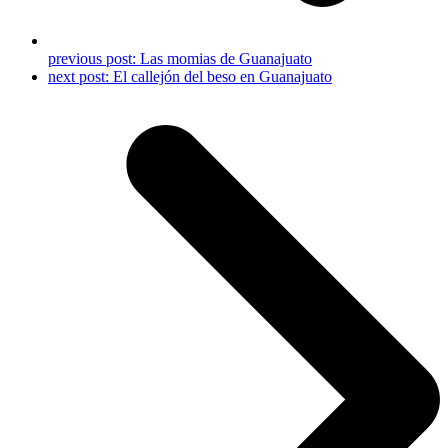
previous post:
Las momias de Guanajuato
next post:
El callejón del beso en Guanajuato