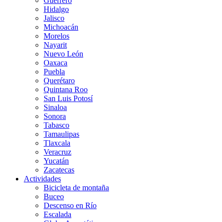
Guerrero
Hidalgo
Jalisco
Michoacán
Morelos
Nayarit
Nuevo León
Oaxaca
Puebla
Querétaro
Quintana Roo
San Luis Potosí
Sinaloa
Sonora
Tabasco
Tamaulipas
Tlaxcala
Veracruz
Yucatán
Zacatecas
Actividades
Bicicleta de montaña
Buceo
Descenso en Río
Escalada