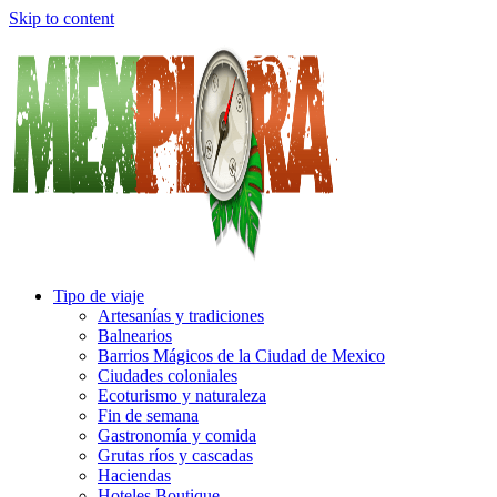
Skip to content
Tipo de viaje
Artesanías y tradiciones
Balnearios
Barrios Mágicos de la Ciudad de Mexico
Ciudades coloniales
Ecoturismo y naturaleza
Fin de semana
Gastronomía y comida
Grutas ríos y cascadas
Haciendas
Hoteles Boutique