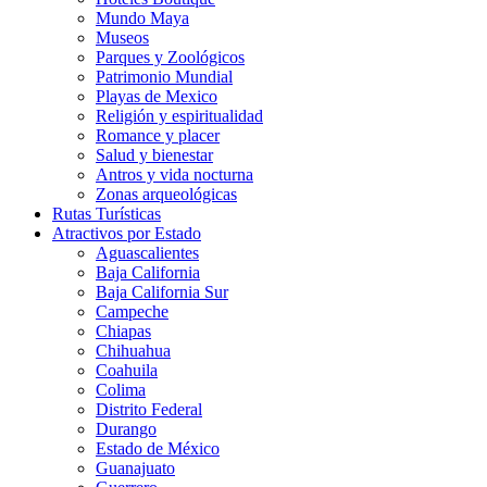
Mundo Maya
Museos
Parques y Zoológicos
Patrimonio Mundial
Playas de Mexico
Religión y espiritualidad
Romance y placer
Salud y bienestar
Antros y vida nocturna
Zonas arqueológicas
Rutas Turísticas
Atractivos por Estado
Aguascalientes
Baja California
Baja California Sur
Campeche
Chiapas
Chihuahua
Coahuila
Colima
Distrito Federal
Durango
Estado de México
Guanajuato