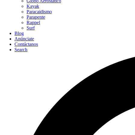
Globo Aerostático
Kayak
Paracaidismo
Parapente
Rappel
Surf
Blog
Anúnciate
Contáctanos
Search