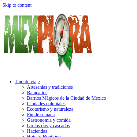
Skip to content
Tipo de viaje
Artesanías y tradiciones
Balnearios
Barrios Mágicos de la Ciudad de Mexico
Ciudades coloniales
Ecoturismo y naturaleza
Fin de semana
Gastronomía y comida
Grutas ríos y cascadas
Haciendas
Hoteles Boutique