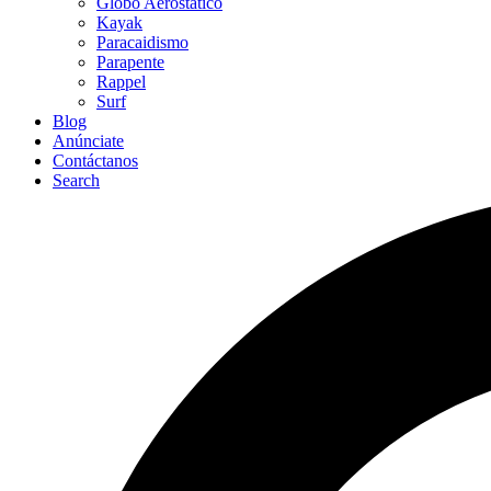
Globo Aerostático
Kayak
Paracaidismo
Parapente
Rappel
Surf
Blog
Anúnciate
Contáctanos
Search