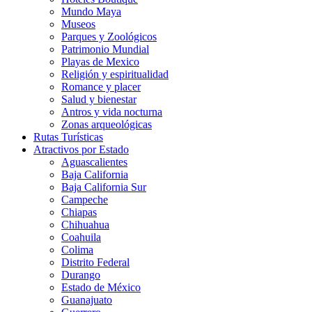
Mundo Maya
Museos
Parques y Zoológicos
Patrimonio Mundial
Playas de Mexico
Religión y espiritualidad
Romance y placer
Salud y bienestar
Antros y vida nocturna
Zonas arqueológicas
Rutas Turísticas
Atractivos por Estado
Aguascalientes
Baja California
Baja California Sur
Campeche
Chiapas
Chihuahua
Coahuila
Colima
Distrito Federal
Durango
Estado de México
Guanajuato