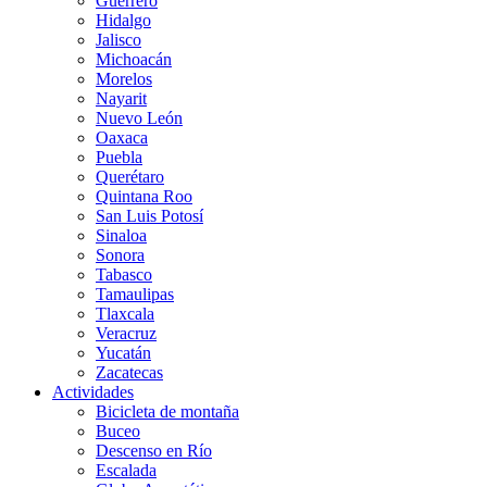
Guerrero
Hidalgo
Jalisco
Michoacán
Morelos
Nayarit
Nuevo León
Oaxaca
Puebla
Querétaro
Quintana Roo
San Luis Potosí
Sinaloa
Sonora
Tabasco
Tamaulipas
Tlaxcala
Veracruz
Yucatán
Zacatecas
Actividades
Bicicleta de montaña
Buceo
Descenso en Río
Escalada