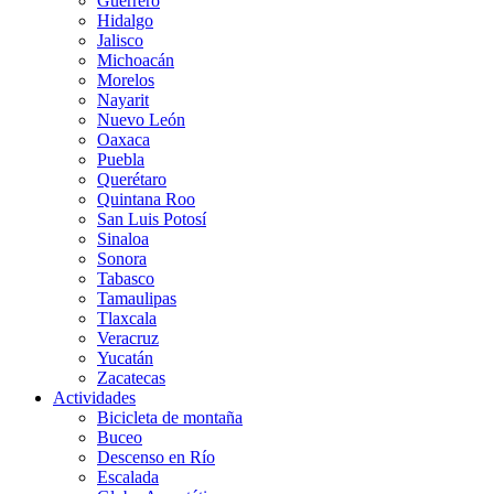
Guerrero
Hidalgo
Jalisco
Michoacán
Morelos
Nayarit
Nuevo León
Oaxaca
Puebla
Querétaro
Quintana Roo
San Luis Potosí
Sinaloa
Sonora
Tabasco
Tamaulipas
Tlaxcala
Veracruz
Yucatán
Zacatecas
Actividades
Bicicleta de montaña
Buceo
Descenso en Río
Escalada