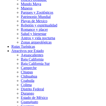
Mundo Maya
Museos
Parques y Zoológicos
Patrimonio Mundial
Playas de Mexico
Religión y espiritualidad
Romance y placer
Salud y bienestar
Antros y vida nocturna
Zonas arqueológicas
Rutas Turísticas
Atractivos por Estado
Aguascalientes
Baja California
Baja California Sur
Campeche
Chiapas
Chihuahua
Coahuila
Colima
Distrito Federal
Durango
Estado de México
Guanajuato