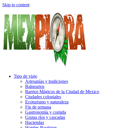
Skip to content
Tipo de viaje
Artesanías y tradiciones
Balnearios
Barrios Mágicos de la Ciudad de Mexico
Ciudades coloniales
Ecoturismo y naturaleza
Fin de semana
Gastronomía y comida
Grutas ríos y cascadas
Haciendas
Hoteles Boutique