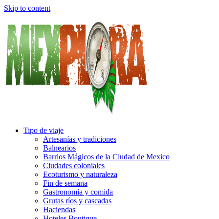
Skip to content
Tipo de viaje
Artesanías y tradiciones
Balnearios
Barrios Mágicos de la Ciudad de Mexico
Ciudades coloniales
Ecoturismo y naturaleza
Fin de semana
Gastronomía y comida
Grutas ríos y cascadas
Haciendas
Hoteles Boutique