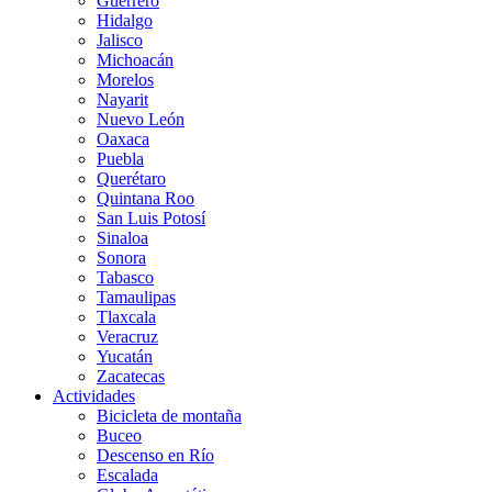
Guerrero
Hidalgo
Jalisco
Michoacán
Morelos
Nayarit
Nuevo León
Oaxaca
Puebla
Querétaro
Quintana Roo
San Luis Potosí
Sinaloa
Sonora
Tabasco
Tamaulipas
Tlaxcala
Veracruz
Yucatán
Zacatecas
Actividades
Bicicleta de montaña
Buceo
Descenso en Río
Escalada