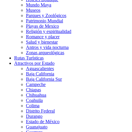
Mundo Maya
Museos
Parques y Zoológicos
Patrimonio Mundial
Playas de Mexico
Religión y espiritualidad
Romance y placer
Salud y bienestar
Antros y vida nocturna
Zonas arqueológicas
Rutas Turísticas
Atractivos por Estado
Aguascalientes
Baja California
Baja California Sur
Campeche
Chiapas
Chihuahua
Coahuila
Colima
Distrito Federal
Durango
Estado de México
Guanajuato