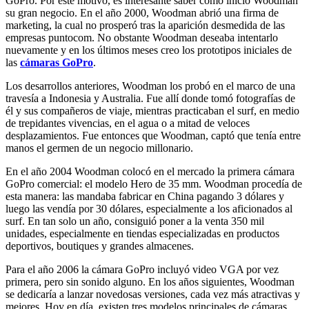
GoPro. Por este motivo, es interesante saber cómo inicio Woodman
su gran negocio. En el año 2000, Woodman abrió una firma de
marketing, la cual no prosperó tras la aparición desmedida de las
empresas puntocom. No obstante Woodman deseaba intentarlo
nuevamente y en los últimos meses creo los prototipos iniciales de
las
cámaras GoPro
.
Los desarrollos anteriores, Woodman los probó en el marco de una
travesía a Indonesia y Australia. Fue allí donde tomó fotografías de
él y sus compañeros de viaje, mientras practicaban el surf, en medio
de trepidantes vivencias, en el agua o a mitad de veloces
desplazamientos. Fue entonces que Woodman, captó que tenía entre
manos el germen de un negocio millonario.
En el año 2004 Woodman colocó en el mercado la primera cámara
GoPro comercial: el modelo Hero de 35 mm. Woodman procedía de
esta manera: las mandaba fabricar en China pagando 3 dólares y
luego las vendía por 30 dólares, especialmente a los aficionados al
surf. En tan solo un año, consiguió poner a la venta 350 mil
unidades, especialmente en tiendas especializadas en productos
deportivos, boutiques y grandes almacenes.
Para el año 2006 la cámara GoPro incluyó video VGA por vez
primera, pero sin sonido alguno. En los años siguientes, Woodman
se dedicaría a lanzar novedosas versiones, cada vez más atractivas y
mejores. Hoy en día, existen tres modelos principales de cámaras