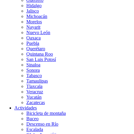
Guerrero
Hidalgo
Jalisco
Michoacán
Morelos
Nayarit
Nuevo León
Oaxaca
Puebla
Querétaro
Quintana Roo
San Luis Potosí
Sinaloa
Sonora
Tabasco
Tamaulipas
Tlaxcala
Veracruz
Yucatán
Zacatecas
Actividades
Bicicleta de montaña
Buceo
Descenso en Río
Escalada