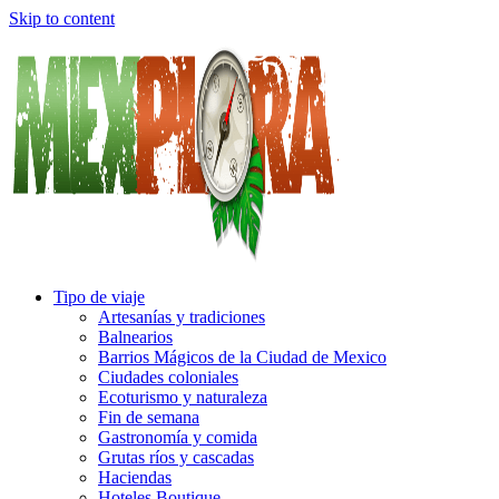
Skip to content
Tipo de viaje
Artesanías y tradiciones
Balnearios
Barrios Mágicos de la Ciudad de Mexico
Ciudades coloniales
Ecoturismo y naturaleza
Fin de semana
Gastronomía y comida
Grutas ríos y cascadas
Haciendas
Hoteles Boutique