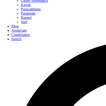
Globo Aerostático
Kayak
Paracaidismo
Parapente
Rappel
Surf
Blog
Anúnciate
Contáctanos
Search