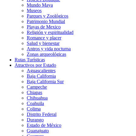
Mundo Maya
Museos
Parques y Zoológicos
Patrimonio Mundial
Playas de Mexico
Religión y espiritualidad
Romance y placer
Salud y bienestar
Antros y vida nocturna
Zonas arqueológicas
Rutas Turísticas
Atractivos por Estado
Aguascalientes
Baja California
Baja California Sur
Campeche
Chiapas
Chihuahua
Coahuila
Colima
Distrito Federal
Durango
Estado de México
Guanajuato