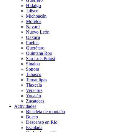
Guerrero
Hidalgo
Jalisco
Michoacán
Morelos
Nayarit
Nuevo León
Oaxaca
Puebla
Querétaro
Quintana Roo
San Luis Potosí
Sinaloa
Sonora
Tabasco
Tamaulipas
Tlaxcala
Veracruz
Yucatán
Zacatecas
Actividades
Bicicleta de montaña
Buceo
Descenso en Río
Escalada