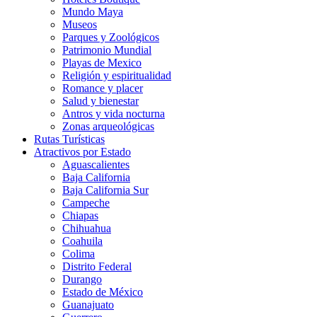
Mundo Maya
Museos
Parques y Zoológicos
Patrimonio Mundial
Playas de Mexico
Religión y espiritualidad
Romance y placer
Salud y bienestar
Antros y vida nocturna
Zonas arqueológicas
Rutas Turísticas
Atractivos por Estado
Aguascalientes
Baja California
Baja California Sur
Campeche
Chiapas
Chihuahua
Coahuila
Colima
Distrito Federal
Durango
Estado de México
Guanajuato