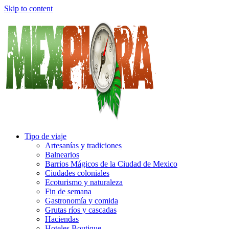
Skip to content
Tipo de viaje
Artesanías y tradiciones
Balnearios
Barrios Mágicos de la Ciudad de Mexico
Ciudades coloniales
Ecoturismo y naturaleza
Fin de semana
Gastronomía y comida
Grutas ríos y cascadas
Haciendas
Hoteles Boutique