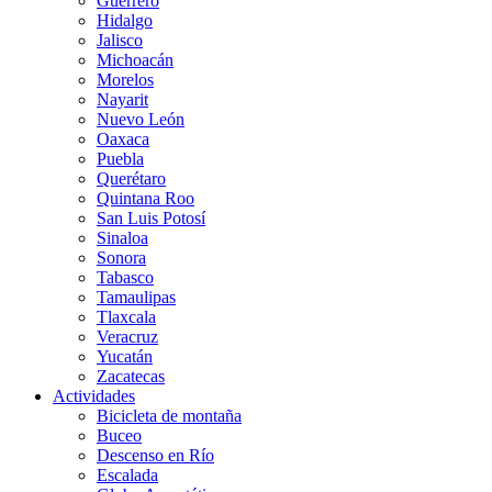
Guerrero
Hidalgo
Jalisco
Michoacán
Morelos
Nayarit
Nuevo León
Oaxaca
Puebla
Querétaro
Quintana Roo
San Luis Potosí
Sinaloa
Sonora
Tabasco
Tamaulipas
Tlaxcala
Veracruz
Yucatán
Zacatecas
Actividades
Bicicleta de montaña
Buceo
Descenso en Río
Escalada