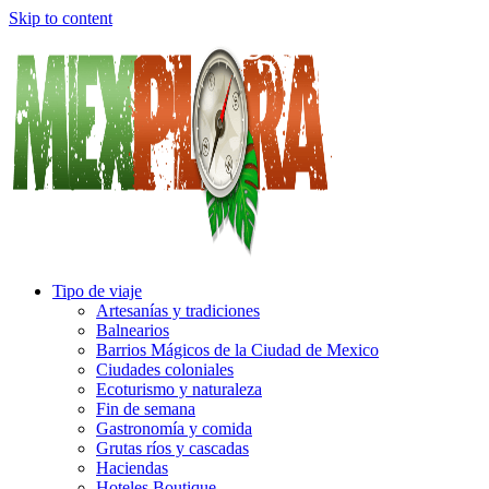
Skip to content
Tipo de viaje
Artesanías y tradiciones
Balnearios
Barrios Mágicos de la Ciudad de Mexico
Ciudades coloniales
Ecoturismo y naturaleza
Fin de semana
Gastronomía y comida
Grutas ríos y cascadas
Haciendas
Hoteles Boutique