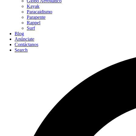
Globo Aerostático
Kayak
Paracaidismo
Parapente
Rappel
Surf
Blog
Anúnciate
Contáctanos
Search