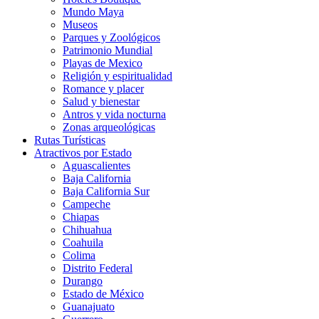
Mundo Maya
Museos
Parques y Zoológicos
Patrimonio Mundial
Playas de Mexico
Religión y espiritualidad
Romance y placer
Salud y bienestar
Antros y vida nocturna
Zonas arqueológicas
Rutas Turísticas
Atractivos por Estado
Aguascalientes
Baja California
Baja California Sur
Campeche
Chiapas
Chihuahua
Coahuila
Colima
Distrito Federal
Durango
Estado de México
Guanajuato