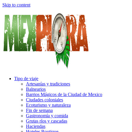
Skip to content
Tipo de viaje
Artesanías y tradiciones
Balnearios
Barrios Mágicos de la Ciudad de Mexico
Ciudades coloniales
Ecoturismo y naturaleza
Fin de semana
Gastronomía y comida
Grutas ríos y cascadas
Haciendas
Hoteles Boutique