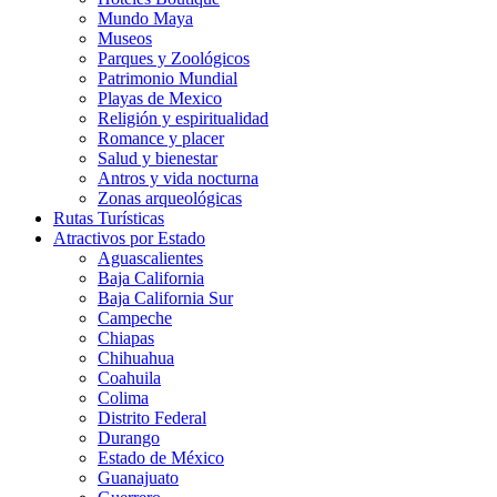
Mundo Maya
Museos
Parques y Zoológicos
Patrimonio Mundial
Playas de Mexico
Religión y espiritualidad
Romance y placer
Salud y bienestar
Antros y vida nocturna
Zonas arqueológicas
Rutas Turísticas
Atractivos por Estado
Aguascalientes
Baja California
Baja California Sur
Campeche
Chiapas
Chihuahua
Coahuila
Colima
Distrito Federal
Durango
Estado de México
Guanajuato