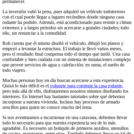
permanecer.
La inversión valió la pena, pues adquirió un vehículo todoterreno
con el cual puede llegar a lugares recónditos donde ninguna casa
rodante ha podido. Además, está acondicionado para resistir a climas
extremos y a largos periodos sin acercarse a grandes ciudades; todo
ello, sin renunciar a la comodidad.
Rob cuenta que él mismo diseñó el vehículo, dibujó los planos y
empezó a levantar la estructura. El trabajo le llevó varios meses,
pero el resultado final compensa todo el tiempo que tardó. Una casa
confortable y bien cuidada con un sistema de instalaciones complejo
que provee servicios de agua y calefacción: en suma, el sueño de
todo viajero.
Muchas personas hoy en día buscan acercarse a esta experiencia.
Quizá lo más difícil es el
volquete para construir la casa rodante
,
pero más allá de ello, disfrutaremos nosotros mismos diseñando los
interiores. En Internet hay bastantes tutoriales sobre qué debemos
incorporar a nuestra vivienda. Incluso hay procesos de armado
sencillos para quien no conoce mucho del tema.
Si nos aventuramos a incursionar en una caravana, debemos llevar
todo lo necesario para que nuestra experiencia sea de lo más
agradable. Es necesario un botiquín de primeros auxilios, utensilios
de cocina, mangueras, entre otras. También debemos llevar un kit de