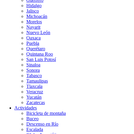
Guerrero
Hidalgo
Jalisco
Michoacán
Morelos
Nayarit
Nuevo León
Oaxaca
Puebla
Querétaro
Quintana Roo
San Luis Potosí
Sinaloa
Sonora
Tabasco
Tamaulipas
Tlaxcala
Veracruz
Yucatán
Zacatecas
Actividades
Bicicleta de montaña
Buceo
Descenso en Río
Escalada