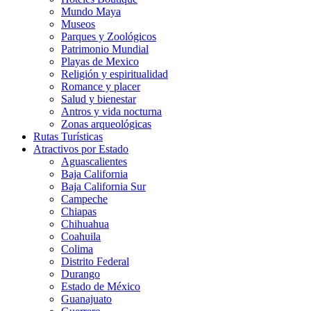
Mundo Maya
Museos
Parques y Zoológicos
Patrimonio Mundial
Playas de Mexico
Religión y espiritualidad
Romance y placer
Salud y bienestar
Antros y vida nocturna
Zonas arqueológicas
Rutas Turísticas
Atractivos por Estado
Aguascalientes
Baja California
Baja California Sur
Campeche
Chiapas
Chihuahua
Coahuila
Colima
Distrito Federal
Durango
Estado de México
Guanajuato