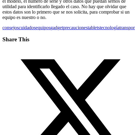
el modelo, el número de serie y otros datos que puedan sernos de
utilidad para identificarlo llegado el caso. No hay que olvidar que
estos datos son lo primero que se nos solicita, para comprobar si un
equipo es nuestro o no.
consejos
cuidados
equipos
gadget
precauciones
tablets
tecnología
transpor
Share This