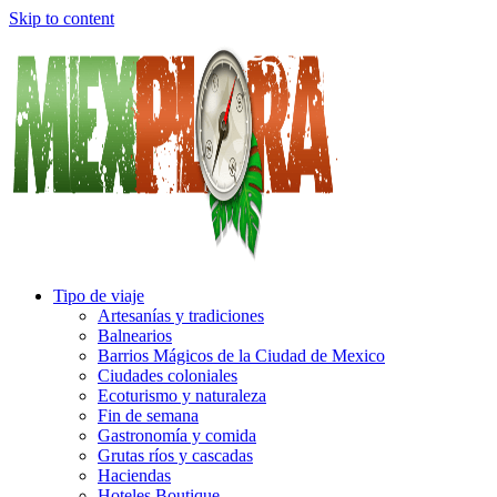
Skip to content
Tipo de viaje
Artesanías y tradiciones
Balnearios
Barrios Mágicos de la Ciudad de Mexico
Ciudades coloniales
Ecoturismo y naturaleza
Fin de semana
Gastronomía y comida
Grutas ríos y cascadas
Haciendas
Hoteles Boutique