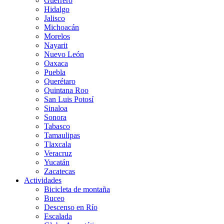
Guerrero
Hidalgo
Jalisco
Michoacán
Morelos
Nayarit
Nuevo León
Oaxaca
Puebla
Querétaro
Quintana Roo
San Luis Potosí
Sinaloa
Sonora
Tabasco
Tamaulipas
Tlaxcala
Veracruz
Yucatán
Zacatecas
Actividades
Bicicleta de montaña
Buceo
Descenso en Río
Escalada