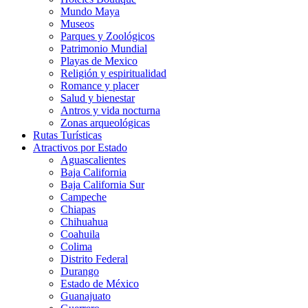
Mundo Maya
Museos
Parques y Zoológicos
Patrimonio Mundial
Playas de Mexico
Religión y espiritualidad
Romance y placer
Salud y bienestar
Antros y vida nocturna
Zonas arqueológicas
Rutas Turísticas
Atractivos por Estado
Aguascalientes
Baja California
Baja California Sur
Campeche
Chiapas
Chihuahua
Coahuila
Colima
Distrito Federal
Durango
Estado de México
Guanajuato