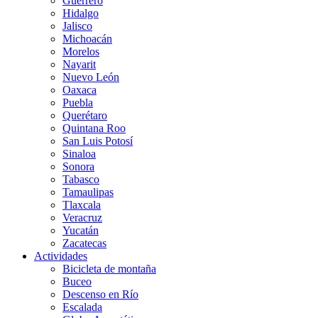
Guerrero
Hidalgo
Jalisco
Michoacán
Morelos
Nayarit
Nuevo León
Oaxaca
Puebla
Querétaro
Quintana Roo
San Luis Potosí
Sinaloa
Sonora
Tabasco
Tamaulipas
Tlaxcala
Veracruz
Yucatán
Zacatecas
Actividades
Bicicleta de montaña
Buceo
Descenso en Río
Escalada