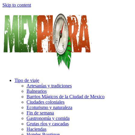
Skip to content
Tipo de viaje
Artesanías y tradiciones
Balnearios
Barrios Mágicos de la Ciudad de Mexico
Ciudades coloniales
Ecoturismo y naturaleza
Fin de semana
Gastronomía y comida
Grutas ríos y cascadas
Haciendas
Hoteles Boutique