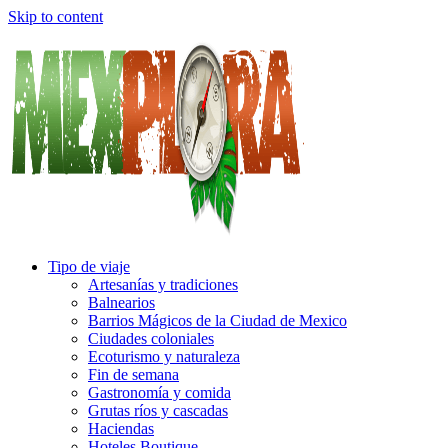
Skip to content
Tipo de viaje
Artesanías y tradiciones
Balnearios
Barrios Mágicos de la Ciudad de Mexico
Ciudades coloniales
Ecoturismo y naturaleza
Fin de semana
Gastronomía y comida
Grutas ríos y cascadas
Haciendas
Hoteles Boutique