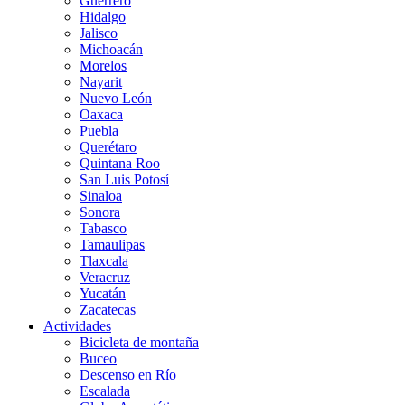
Guerrero
Hidalgo
Jalisco
Michoacán
Morelos
Nayarit
Nuevo León
Oaxaca
Puebla
Querétaro
Quintana Roo
San Luis Potosí
Sinaloa
Sonora
Tabasco
Tamaulipas
Tlaxcala
Veracruz
Yucatán
Zacatecas
Actividades
Bicicleta de montaña
Buceo
Descenso en Río
Escalada