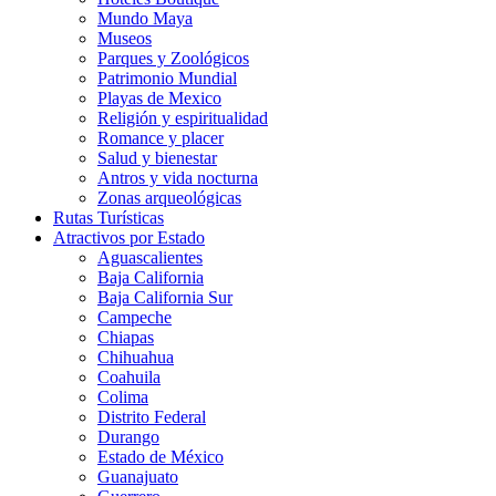
Mundo Maya
Museos
Parques y Zoológicos
Patrimonio Mundial
Playas de Mexico
Religión y espiritualidad
Romance y placer
Salud y bienestar
Antros y vida nocturna
Zonas arqueológicas
Rutas Turísticas
Atractivos por Estado
Aguascalientes
Baja California
Baja California Sur
Campeche
Chiapas
Chihuahua
Coahuila
Colima
Distrito Federal
Durango
Estado de México
Guanajuato