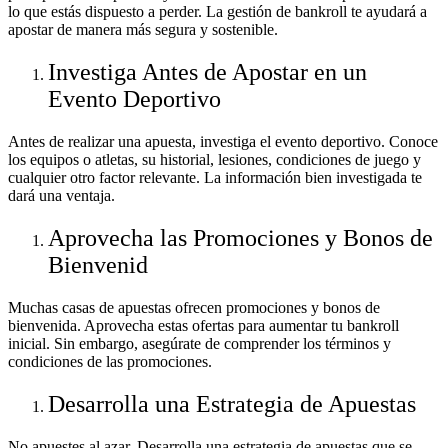
lo que estás dispuesto a perder. La gestión de bankroll te ayudará a
apostar de manera más segura y sostenible.
Investiga Antes de Apostar en un
Evento Deportivo
Antes de realizar una apuesta, investiga el evento deportivo. Conoce
los equipos o atletas, su historial, lesiones, condiciones de juego y
cualquier otro factor relevante. La información bien investigada te
dará una ventaja.
Aprovecha las Promociones y Bonos de
Bienvenid
Muchas casas de apuestas ofrecen promociones y bonos de
bienvenida. Aprovecha estas ofertas para aumentar tu bankroll
inicial. Sin embargo, asegúrate de comprender los términos y
condiciones de las promociones.
Desarrolla una Estrategia de Apuestas
No apuestes al azar. Desarrolla una estrategia de apuestas que se