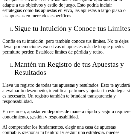
adapte a tus objetivos y estilo de juego. Esto podría incluir
estrategias como las apuestas en vivo, las apuestas a largo plazo o
las apuestas en mercados específicos.
Sigue tu Intuición y Conoce tus Límites
Confía en tu intuición, pero también conoce tus límites. No te dejes
llevar por emociones excesivas ni apuestes más de lo que puedes
permitirte perder. Establece límites de pérdida y retiro.
Mantén un Registro de tus Apuestas y
Resultados
Lleva un registro de todas tus apuestas y resultados. Esto te ayudará
a evaluar tu desempeño, identificar patrones y ajustar tu estrategia si
es necesario. Un registro también te brindará transparencia y
responsabilidad.
En resumen, apostar en deportes de manera rápida y segura requiere
conocimiento, gestión y responsabilidad.
Al comprender los fundamentos, elegir una casa de apuestas
confiable, gestionar tu bankroll y seguir una estrategia, puedes