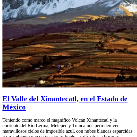
El Valle del Xinantecatl, en el Estado de
México
Teniendo como marco el magnífico Volcán Xinantécatl y la
corriente del Río Lerma, Metepec y Toluca nos permiten ver
maravillosos cielos de imposible azul, con nubes blancas esparcidas
y un ambiente que en ocasiones huele a café, otras a bosques…