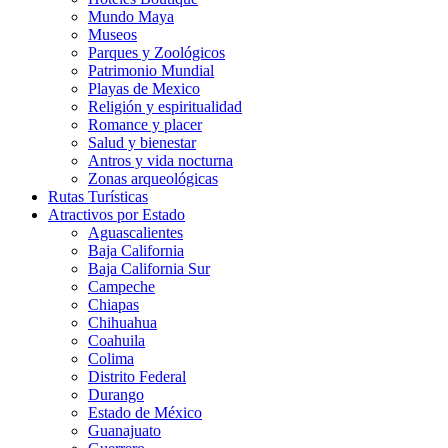
Mundo Maya
Museos
Parques y Zoológicos
Patrimonio Mundial
Playas de Mexico
Religión y espiritualidad
Romance y placer
Salud y bienestar
Antros y vida nocturna
Zonas arqueológicas
Rutas Turísticas
Atractivos por Estado
Aguascalientes
Baja California
Baja California Sur
Campeche
Chiapas
Chihuahua
Coahuila
Colima
Distrito Federal
Durango
Estado de México
Guanajuato