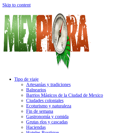
Skip to content
Tipo de viaje
Artesanías y tradiciones
Balnearios
Barrios Mágicos de la Ciudad de Mexico
Ciudades coloniales
Ecoturismo y naturaleza
Fin de semana
Gastronomía y comida
Grutas ríos y cascadas
Haciendas
Hoteles Boutique