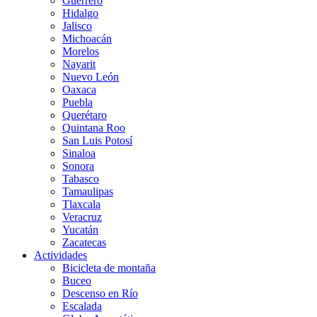
Guerrero
Hidalgo
Jalisco
Michoacán
Morelos
Nayarit
Nuevo León
Oaxaca
Puebla
Querétaro
Quintana Roo
San Luis Potosí
Sinaloa
Sonora
Tabasco
Tamaulipas
Tlaxcala
Veracruz
Yucatán
Zacatecas
Actividades
Bicicleta de montaña
Buceo
Descenso en Río
Escalada