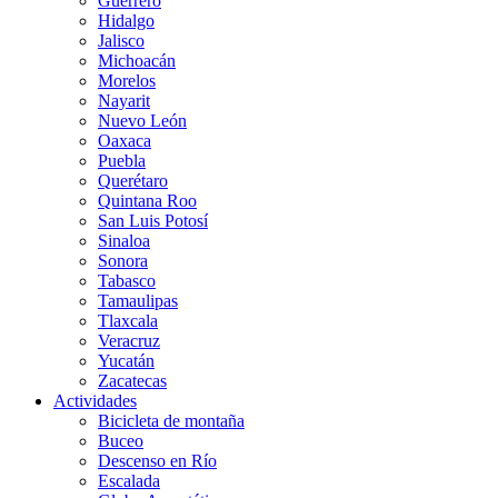
Guerrero
Hidalgo
Jalisco
Michoacán
Morelos
Nayarit
Nuevo León
Oaxaca
Puebla
Querétaro
Quintana Roo
San Luis Potosí
Sinaloa
Sonora
Tabasco
Tamaulipas
Tlaxcala
Veracruz
Yucatán
Zacatecas
Actividades
Bicicleta de montaña
Buceo
Descenso en Río
Escalada