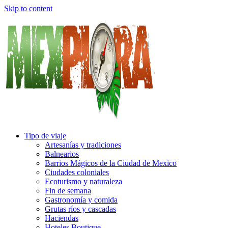
Skip to content
Tipo de viaje
Artesanías y tradiciones
Balnearios
Barrios Mágicos de la Ciudad de Mexico
Ciudades coloniales
Ecoturismo y naturaleza
Fin de semana
Gastronomía y comida
Grutas ríos y cascadas
Haciendas
Hoteles Boutique