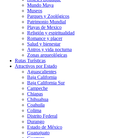
Mundo Maya
Museos
Parques y Zoológicos
Patrimonio Mundial
Playas de Mexico
Religión y espiritualidad
Romance y placer
Salud y bienestar
Antros y vida nocturna
Zonas arqueológicas
Rutas Turísticas
Atractivos por Estado
Aguascalientes
Baja California
Baja California Sur
Campeche
Chiapas
Chihuahua
Coahuila
Colima
Distrito Federal
Durango
Estado de México
Guanajuato